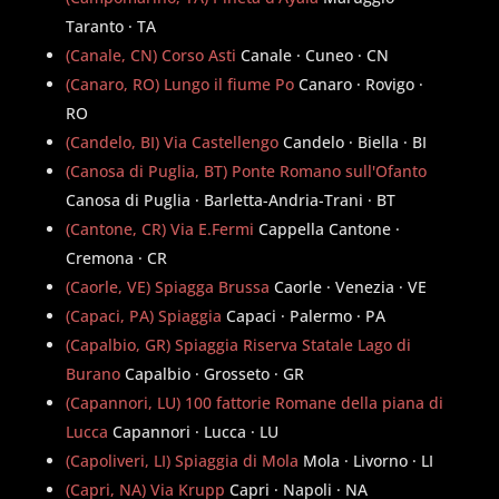
Taranto · TA
(Canale, CN) Corso Asti
Canale · Cuneo · CN
(Canaro, RO) Lungo il fiume Po
Canaro · Rovigo ·
RO
(Candelo, BI) Via Castellengo
Candelo · Biella · BI
(Canosa di Puglia, BT) Ponte Romano sull'Ofanto
Canosa di Puglia · Barletta-Andria-Trani · BT
(Cantone, CR) Via E.Fermi
Cappella Cantone ·
Cremona · CR
(Caorle, VE) Spiagga Brussa
Caorle · Venezia · VE
(Capaci, PA) Spiaggia
Capaci · Palermo · PA
(Capalbio, GR) Spiaggia Riserva Statale Lago di
Burano
Capalbio · Grosseto · GR
(Capannori, LU) 100 fattorie Romane della piana di
Lucca
Capannori · Lucca · LU
(Capoliveri, LI) Spiaggia di Mola
Mola · Livorno · LI
(Capri, NA) Via Krupp
Capri · Napoli · NA