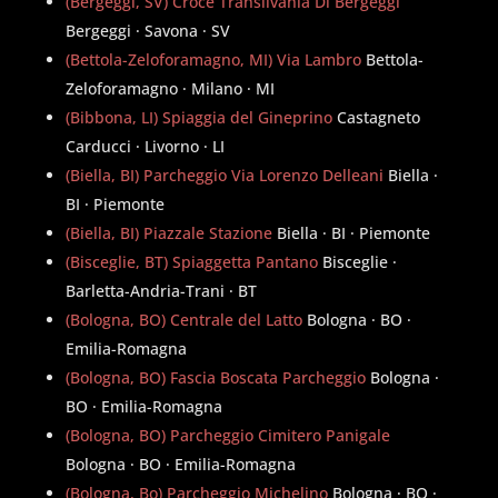
(Bergeggi, SV) Croce Transilvania Di Bergeggi
Bergeggi · Savona · SV
(Bettola-Zeloforamagno, MI) Via Lambro
Bettola-
Zeloforamagno · Milano · MI
(Bibbona, LI) Spiaggia del Gineprino
Castagneto
Carducci · Livorno · LI
(Biella, BI) Parcheggio Via Lorenzo Delleani
Biella ·
BI · Piemonte
(Biella, BI) Piazzale Stazione
Biella · BI · Piemonte
(Bisceglie, BT) Spiaggetta Pantano
Bisceglie ·
Barletta-Andria-Trani · BT
(Bologna, BO) Centrale del Latto
Bologna · BO ·
Emilia-Romagna
(Bologna, BO) Fascia Boscata Parcheggio
Bologna ·
BO · Emilia-Romagna
(Bologna, BO) Parcheggio Cimitero Panigale
Bologna · BO · Emilia-Romagna
(Bologna, Bo) Parcheggio Michelino
Bologna · BO ·