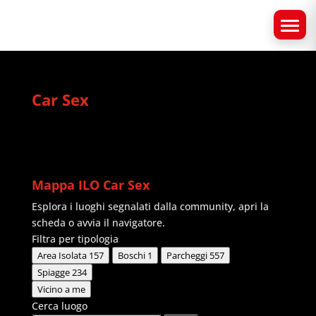
Car Sex
Mappa ILO Car Sex
Esplora i luoghi segnalati dalla community, apri la
scheda o avvia il navigatore.
Filtra per tipologia
Area Isolata
157
Boschi
1
Parcheggi
557
Spiagge
234
Vicino a me
Cerca luogo