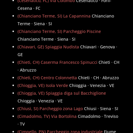
(Cesenatico, FC) Via Colombo
Cesenatico · Forlì-
Cesena · FC
(Chianciano Terme, SI) La Capannina
Chianciano
Terme · Siena · SI
(Chianciano Terme, SI) Parcheggio Piscine
Chianciano Terme · Siena · SI
(Chiavari, GE) Spiaggia Nudista
Chiavari · Genova ·
GE
(Chieti, CH) Caserma Francesco Spinucci
Chieti · CH
· Abruzzo
(Chieti, CH) Centro Colonnetta
Chieti · CH · Abruzzo
(Chioggia, VE) Isola Verde
Chioggia · Venezia · VE
(Chioggia, VE) Spiaggia diga sul Bacchiglione
Chioggia · Venezia · VE
(Chiusi, SI) Parcheggio zona Lago
Chiusi · Siena · SI
(Cimadolmo, TV) Via Bortolina
Cimadolmo · Treviso
· TV
(Cimpello, PN) Parcheggio zona industriale
Fiume