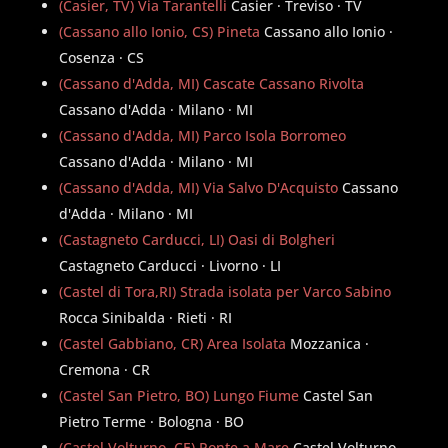
(Casier, TV) Via Tarantelli
Casier · Treviso · TV
(Cassano allo Ionio, CS) Pineta
Cassano allo Ionio ·
Cosenza · CS
(Cassano d'Adda, MI) Cascate Cassano Rivolta
Cassano d'Adda · Milano · MI
(Cassano d'Adda, MI) Parco Isola Borromeo
Cassano d'Adda · Milano · MI
(Cassano d'Adda, MI) Via Salvo D'Acquisto
Cassano
d'Adda · Milano · MI
(Castagneto Carducci, LI) Oasi di Bolgheri
Castagneto Carducci · Livorno · LI
(Castel di Tora,RI) Strada isolata per Varco Sabino
Rocca Sinibalda · Rieti · RI
(Castel Gabbiano, CR) Area Isolata
Mozzanica ·
Cremona · CR
(Castel San Pietro, BO) Lungo Fiume
Castel San
Pietro Terme · Bologna · BO
(Castel Volturno, CE) Ponte a Mare
Castel Volturno