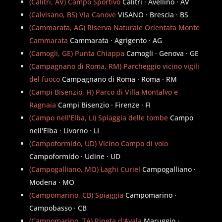
(Calitri, AV) Campo Sportivo
Calitri · Avellino · AV
(Calvisano, BS) Via Canove
VISANO · Brescia · BS
(Cammarata, AG) Riserva Naturale Orientata Monte
Cammarata
Cammarata · Agrigento · AG
(Camogli, GE) Punta Chiappa
Camogli · Genova · GE
(Campagnano di Roma, RM) Parcheggio vicino vigili
del fuoco
Campagnano di Roma · Roma · RM
(Campi Bisenzio, FI) Parco di Villa Montalvo e
Ragnaia
Campi Bisenzio · Firenze · FI
(Campo nell'Elba, LI) Spiaggia delle tombe
Campo
nell'Elba · Livorno · LI
(Campoformido, UD) Vicino Campo di volo
Campoformido · Udine · UD
(Campogalliano, MO) Laghi Curiel
Campogalliano ·
Modena · MO
(Campomarino, CB) Spiaggia
Campomarino ·
Campobasso · CB
(Campomarino, TA) Pineta d'Ayala
Maruggio ·