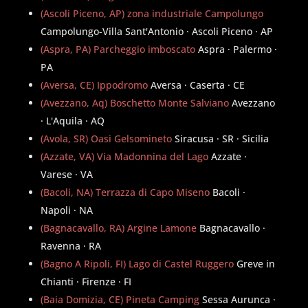
(Ascoli Piceno, AP) zona industriale Campolungo
Campolungo-Villa Sant'Antonio · Ascoli Piceno · AP
(Aspra, PA) Parcheggio imboscato
Aspra · Palermo ·
PA
(Aversa, CE) Ippodromo
Aversa · Caserta · CE
(Avezzano, Aq) Boschetto Monte Salviano
Avezzano
· L'Aquila · AQ
(Avola, SR) Oasi Gelsomineto
Siracusa · SR · Sicilia
(Azzate, VA) Via Madonnina del Lago
Azzate ·
Varese · VA
(Bacoli, NA) Terrazza di Capo Miseno
Bacoli ·
Napoli · NA
(Bagnacavallo, RA) Argine Lamone
Bagnacavallo ·
Ravenna · RA
(Bagno A Ripoli, FI) Lago di Castel Ruggero
Greve in
Chianti · Firenze · FI
(Baia Domizia, CE) Pineta Camping
Sessa Aurunca ·