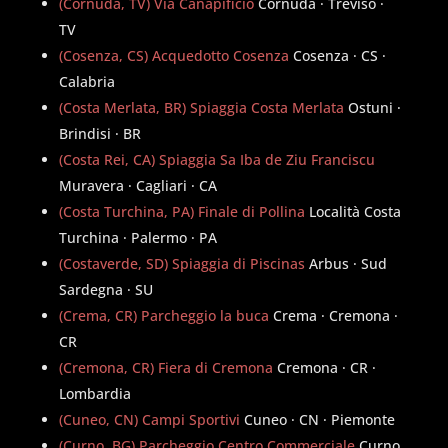
(Cornuda, TV) Via Canapificio
Cornuda · Treviso ·
TV
(Cosenza, CS) Acquedotto Cosenza
Cosenza · CS ·
Calabria
(Costa Merlata, BR) Spiaggia Costa Merlata
Ostuni ·
Brindisi · BR
(Costa Rei, CA) Spiaggia Sa Iba de Ziu Franciscu
Muravera · Cagliari · CA
(Costa Turchina, PA) Finale di Pollina
Località Costa
Turchina · Palermo · PA
(Costaverde, SD) Spiaggia di Piscinas
Arbus · Sud
Sardegna · SU
(Crema, CR) Parcheggio la buca
Crema · Cremona ·
CR
(Cremona, CR) Fiera di Cremona
Cremona · CR ·
Lombardia
(Cuneo, CN) Campi Sportivi
Cuneo · CN · Piemonte
(Curno, BG) Parcheggio Centro Commerciale
Curno