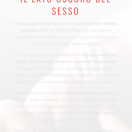
SESSO
Il Lato Oscuro del Sesso
è un
social erotico italiano
gratuito
nato nel 2012 dall’idea di una coppia
scambista che voleva creare uno spazio diverso: più
elegante, moderato, sicuro e libero.
I.L.O. è una community dedicata a
coppie scambiste,
single, esibizionisti, curiosi e persone trasgressive
che vogliono conoscersi, socializzare, raccontarsi e
vivere la propria sessualità senza giudizi, nel rispetto
degli altri e con la massima attenzione alla privacy.
Qui puoi creare il tuo profilo, partecipare a gruppi e
forum, scoprire eventi, club privé, racconti, articoli e
persone che condividono il tuo stesso modo di vivere
la libertà. Tutto in un ambiente pensato per essere
accogliente, anonimo e protetto.
Dietro I.L.O. non c’è una grande società che rivende i