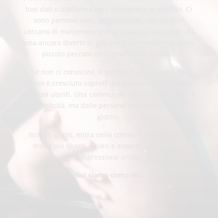
tuoi dati o trasforma ogni interazione in profitto. Ci
sono persone reali, appassionate, che da anni
cercano di mantenere vivo uno spazio libero per chi
ama ancora divertirsi, giocare e commettere qualche
piccolo peccato con complicità e rispetto.
Se non ci conoscevi, è perché Il Lato Oscuro del
Sesso è cresciuto soprattutto grazie al passaparola
dei suoi utenti. Una community vera non nasce dalla
pubblicità, ma dalle persone che la vivono ogni
giorno.
Iscriviti gratis, entra nella community e scopri un
modo più libero, sicuro e autentico di vivere la
trasgressione online.
Noi siamo come voi.