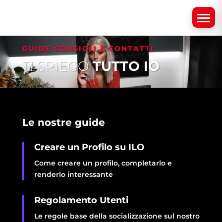
Video
GUIDE CONSIGLI E CONTATTI
Player
TI SPIEGO
TUTTO IO
Le nostre guide
Creare un Profilo su ILO
Come creare un profilo, completarlo e
renderlo interessante
Regolamento Utenti
Le regole base della socializzazione sul nostro