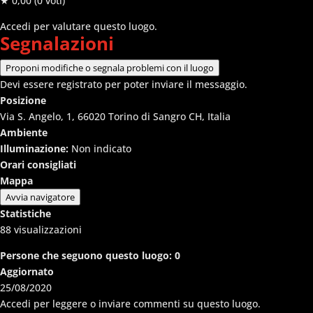
★ 0,00
(0 voti)
Accedi per valutare questo luogo.
Segnalazioni
Proponi modifiche o segnala problemi con il luogo
Devi essere registrato per poter inviare il messaggio.
Posizione
Via S. Angelo, 1, 66020 Torino di Sangro CH, Italia
Ambiente
Illuminazione:
Non indicato
Orari consigliati
Mappa
Avvia navigatore
Statistiche
88
visualizzazioni
Persone che seguono questo luogo:
0
Aggiornato
25/08/2020
Accedi per leggere o inviare commenti su questo luogo.