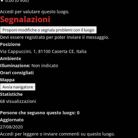
★ 0,00
(0 voti)
Accedi per valutare questo luogo.
Segnalazioni
Proponi modifiche o segnala problemi con il luogo
Devi essere registrato per poter inviare il messaggio.
Posizione
Via Cappuccini, 1, 81100 Caserta CE, Italia
Ambiente
Illuminazione:
Non indicato
Orari consigliati
Mappa
Avvia navigatore
Statistiche
68
visualizzazioni
Persone che seguono questo luogo:
0
Aggiornato
27/08/2020
Accedi per leggere o inviare commenti su questo luogo.