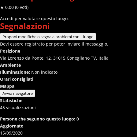
★ 0,00
(0 voti)
Accedi per valutare questo luogo.
Segnalazioni
Proponi modifiche o segnala problemi con il luogo
Devi essere registrato per poter inviare il messaggio.
Posizione
Via Lorenzo da Ponte, 12, 31015 Conegliano TV, Italia
Ambiente
Illuminazione:
Non indicato
Orari consigliati
Mappa
Avvia navigatore
Statistiche
45
visualizzazioni
Persone che seguono questo luogo:
0
Aggiornato
15/09/2020