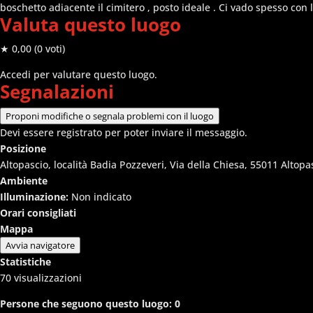
boschetto adiacente il cimitero , posto ideale . Ci vado spesso con 
Valuta questo luogo
★ 0,00
(0 voti)
Accedi per valutare questo luogo.
Segnalazioni
Proponi modifiche o segnala problemi con il luogo
Devi essere registrato per poter inviare il messaggio.
Posizione
Altopascio, località Badia Pozzeveri, Via della Chiesa, 55011 Altopas
Ambiente
Illuminazione:
Non indicato
Orari consigliati
Mappa
Avvia navigatore
Statistiche
70
visualizzazioni
Persone che seguono questo luogo:
0