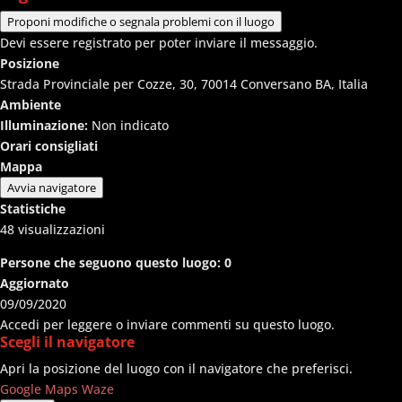
Proponi modifiche o segnala problemi con il luogo
Devi essere registrato per poter inviare il messaggio.
Posizione
Strada Provinciale per Cozze, 30, 70014 Conversano BA, Italia
Ambiente
Illuminazione:
Non indicato
Orari consigliati
Mappa
Avvia navigatore
Statistiche
48
visualizzazioni
Persone che seguono questo luogo:
0
Aggiornato
09/09/2020
Accedi per leggere o inviare commenti su questo luogo.
Scegli il navigatore
Apri la posizione del luogo con il navigatore che preferisci.
Google Maps
Waze