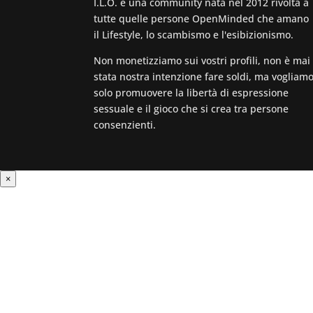
I.L.O. è una community nata nel 2012 rivolta a
tutte quelle persone OpenMinded che amano
il Lifestyle, lo scambismo e l'esibizionismo.
Non monetizziamo sui vostri profili, non è mai
stata nostra intenzione fare soldi, ma vogliam
solo promuovere la libertà di espressione
sessuale e il gioco che si crea tra persone
consenzienti.
×