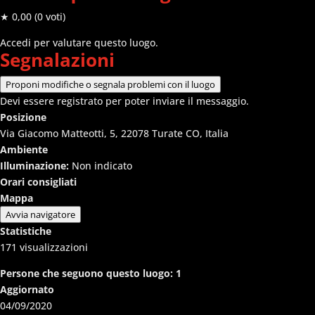
★ 0,00
(0 voti)
Accedi per valutare questo luogo.
Segnalazioni
Proponi modifiche o segnala problemi con il luogo
Devi essere registrato per poter inviare il messaggio.
Posizione
Via Giacomo Matteotti, 5, 22078 Turate CO, Italia
Ambiente
Illuminazione:
Non indicato
Orari consigliati
Mappa
Avvia navigatore
Statistiche
171
visualizzazioni
Persone che seguono questo luogo:
1
Aggiornato
04/09/2020