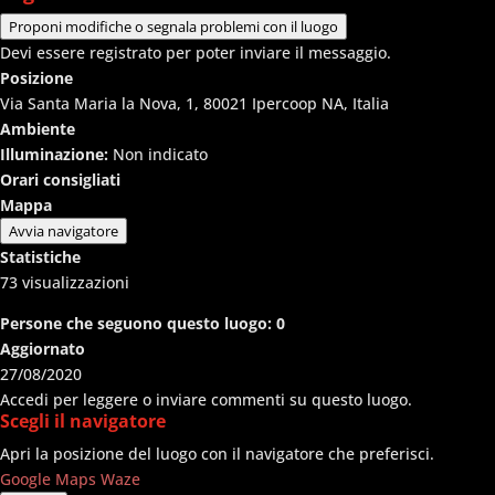
Proponi modifiche o segnala problemi con il luogo
Devi essere registrato per poter inviare il messaggio.
Posizione
Via Santa Maria la Nova, 1, 80021 Ipercoop NA, Italia
Ambiente
Illuminazione:
Non indicato
Orari consigliati
Mappa
Avvia navigatore
Statistiche
73
visualizzazioni
Persone che seguono questo luogo:
0
Aggiornato
27/08/2020
Accedi per leggere o inviare commenti su questo luogo.
Scegli il navigatore
Apri la posizione del luogo con il navigatore che preferisci.
Google Maps
Waze