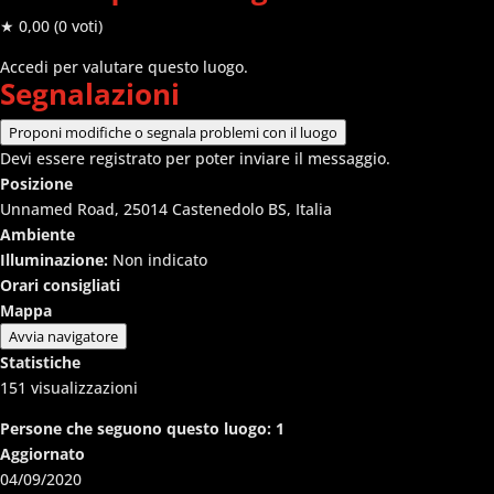
★ 0,00
(0 voti)
Accedi per valutare questo luogo.
Segnalazioni
Proponi modifiche o segnala problemi con il luogo
Devi essere registrato per poter inviare il messaggio.
Posizione
Unnamed Road, 25014 Castenedolo BS, Italia
Ambiente
Illuminazione:
Non indicato
Orari consigliati
Mappa
Avvia navigatore
Statistiche
151
visualizzazioni
Persone che seguono questo luogo:
1
Aggiornato
04/09/2020