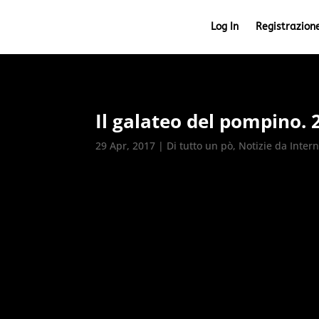
Log In
Registrazion
Il galateo del pompino. 
29 Apr, 2017
|
Di tutto un pò
,
Notizie da Inter