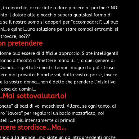
, in ginocchio, accucciate a dare piacere al partner? NO!
to il dolore alle ginocchia supera qualsiasi forma di
 se il nostro uomo si adoperi per “accomodarci”. Lui può
zioni…e quindi…una soluzione per stare comodi entrambi si
 trovare, no???
on pretendere
nne può essere di difficile approccio! Siate intelligenti!
hanno difficoltà a “mettere mano lì…”; a quel genere di
 Quindi…rispettate i nostri tempi…magari la più ritrosa
cere mai provato! E anche voi, dalla vostra parte, invece
re la vostra donna…non è detto che prendere l’iniziativa
a cosa da uomini…
…Mai sottovalutarlo!
te” di baci di voi maschietti. Allora, se ogni tanto, di
tro “lavoro” per regalarci un bacio mozzafiato, noi
te!!! …e più intensamente di prima!!!
iacere stordisce…Ma…
godendo alla grande…ma siate un pò intraprendenti anche