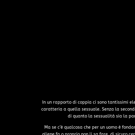
In un rapporto di coppia ci sono tantissimi e
caratteria a quella sessuale. Senza la second
di quanto la sessualità sia la p
Ma se c’è qualcosa che per un uomo è fonda
gliene fa o proprio non li sa fare, di sicuro 