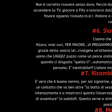
Non è corretto ricevere senza dare. Perciò d
accendere la TV, giocare a Fifa o lanciarsi dal
favore appena ricevuto (n.d.r. Andare a 
co
#6. Sia
L’uomo che
Allora, miei cari, PER FAVORE…VI PREGHIAMO…
grazie della vostra lei…rivolgete un’attenzio
uomo che LAGGIU’ puzza come un pesce andato
quando ci disgusta “quello lì”…automatic
persona. E’ inevitabile!!! L’odore
#7. Ricambi
E’ vero che è buona norma, per noi signorine, 
un contatto che va ben oltre “la botta di se
intensamente e a mostrarci quanto l’osservaz
di avventure” lo soddisfi. Questo serve a stim
poss
#8. Me