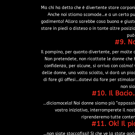
Ma chi ha detto che è divertente stare carponi
Anche noi stiamo scomode…e a un certo pun
godimento! Allora sarebbe cosa buona e giusta
stare in piedi o disteso o in tante altre posi
può
#9. N
Il pompino, per quanto divertente, per molte do
Non pretendete, non ricattate le donne che 
confidenza, per alcune, si arriva con calma!
delle donne, una volta sciolta, vi darà un pia
di fare gli offesi…datevi da fare per stimola
non si
#10. Il Bacio
…diciamocelo! Noi donne siamo più “appassiona
vostra iniziativa, interromperete il nos
riprenderemo tutte conten
#11. Ok! Il p
…non siate stoccafissi! Sì che ve la state 