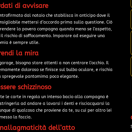
dati di avvisare
ntrofirmato dal notaio che stabilisca in anticipo dove il
nsigliabile mettersi d’accordo prima sulla questione. Ciò
orprendere la povera compagna quando meno se l’aspetta,
i il rischio di soffocamento. Imparare ad eseguire una
mia è sempre utile.
rendi la mira
 garage, bisogna stare attenti a non centrare l’occhio. Il
remamente doloroso se finisce sul bulbo oculare, e rischia
una spregevole pantomima poco elegante.
ssere schizzinoso
te le carte in regola un intenso bacio alla compagna è
stringerla ad andare a lavarsi i denti e risciacquarsi la
nque di qualcosa che proviene da te, su cui per altro lei
 messo la faccia.
inallagmaticità dell’atto