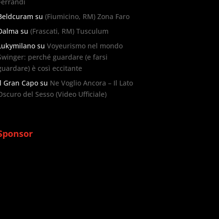
Ferrandi
Beldcuram
su
(Fiumicino, RM) Zona Faro
Dalma
su
(Frascati, RM) Tusculum
Lukymilano
su
Voyeurismo nel mondo
Swinger: perché guardare (e farsi
guardare) è così eccitante
Il Gran Capo
su
Ne Voglio Ancora – Il Lato
Oscuro del Sesso (Video Ufficiale)
Sponsor