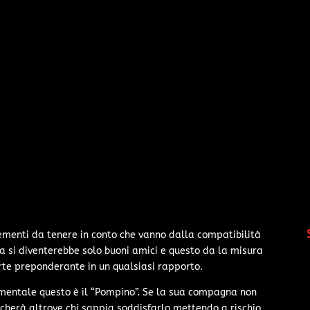
lementi da tenere in conto che vanno dalla compatibilità
a si diventerebbe solo buoni amici e questo da la misura
arte preponderante in un qualsiasi rapporto.
mentale questo è il “Pompino”. Se la sua compagna non
cercherà altrove chi sappia soddisfarlo mettendo a rischio