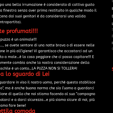
opo una bella irrumazione è considerato di cattivo gusto
la finestra senza aver prima restituito in qualche modo il
cena dai suoi genitori è da considerarsi una valida
ntropartita).
te profumati!!!
 puzza è un animale!!!
, se avete sentore di una notte brava o di essere nelle
ne in più all’igiene! Vi garantisco che accostarci ad un
 a male…è la cosa peggiore che ci possa capitare!!! E
amente cambia anche la nostra considerazione della
 maschile è un conto…LA PUZZA NON SI TOLLERA!
a lo sguardo di Lei
guardare in viso il nostro uomo, perché questo stabilisce
sso”, ma è anche buona norma che sia l’uomo a guardarci
ione di quello che noi stiamo facendo al suo “compagno
olarci e a darci sicurezza…e più siamo sicure di noi, più
iamo fare bene!
ttila comoda