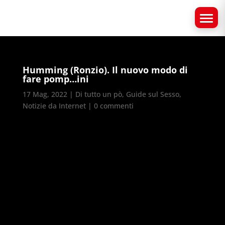
Humming (Ronzio). Il nuovo modo di
fare pomp…ini
17 Mag, 2022
|
Di tutto un pò
,
Guide sul Sesso
,
Notizie da Internet
|
0 commenti