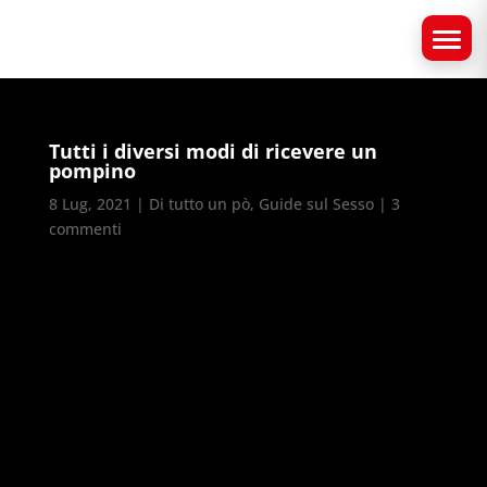
Tutti i diversi modi di ricevere un
pompino
8 Lug, 2021
|
Di tutto un pò
,
Guide sul Sesso
|
3
commenti