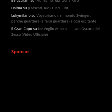
Beldcuram
su
(Fiumicino, RM) Zona Faro
Dalma
su
(Frascati, RM) Tusculum
Lukymilano
su
Voyeurismo nel mondo Swinger:
perché guardare (e farsi guardare) è così eccitante
Il Gran Capo
su
Ne Voglio Ancora – Il Lato Oscuro del
Sesso (Video Ufficiale)
Sponsor