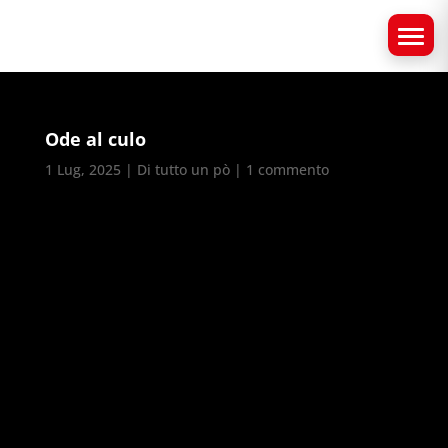
Ode al culo
1 Lug, 2025
|
Di tutto un pò
|
1 commento