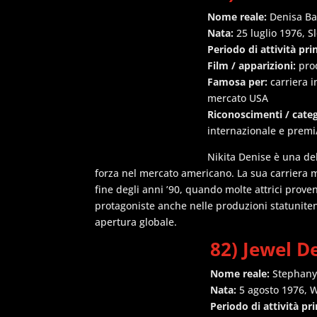
Nome reale:
Denisa Ba
Nata:
25 luglio 1976, S
Periodo di attività pri
Film / apparizioni:
pro
Famosa per:
carriera i
mercato USA
Riconoscimenti / cate
internazionale e premi
Nikita Denise è una de
forza nel mercato americano. La sua carriera m
fine degli anni ’90, quando molte attrici prove
protagoniste anche nelle produzioni statunite
apertura globale.
82) Jewel D
Nome reale:
Stephany
Nata:
5 agosto 1976, 
Periodo di attività pri