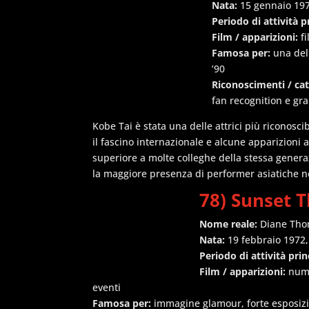
Nata:
15 gennaio 197
Periodo di attività p
Film / apparizioni:
fi
Famosa per:
una dell
’90
Riconoscimenti / ca
fan recognition e gra
Kobe Tai è stata una delle attrici più riconosci
il fascino internazionale e alcune apparizioni a
superiore a molte colleghe della stessa gener
la maggiore presenza di performer asiatiche n
78) Sunset 
Nome reale:
Diane Th
Nata:
19 febbraio 1972,
Periodo di attività prin
Film / apparizioni:
nume
eventi
Famosa per:
immagine glamour, forte esposizio