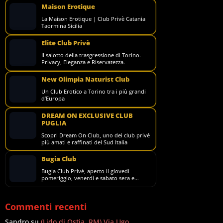
Maison Erotique
La Maison Erotique | Club Privè Catania
Taormina Sicilia
Elite Club Privè
Il salotto della trasgressione di Torino.
Privacy, Eleganza e Riservatezza.
New Olimpia Naturist Club
Un Club Erotico a Torino tra i più grandi
d’Europa
DREAM ON EXCLUSIVE CLUB
PUGLIA
Scopri Dream On Club, uno dei club privé
più amati e raffinati del Sud Italia
Bugia Club
Bugia Club Privè, aperto il giovedì
pomeriggio, venerdì e sabato sera e
domenica pomeriggio.
Commenti recenti
Sandro
su
(Lido di Ostia, RM) Via Ugo