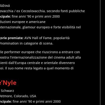
lážová
lovacchia / ex Cecoslovacchia, secondo fonti pubbliche
ncipale:
fine anni ’90 e primi anni 2000
duzioni europee e americane
nternazionale, glamour europeo e forte visibilità nel
gorie premiate:
AVN Hall of Fame, popolarità
/nomination in categorie di scena.
lle performer europee che riuscirono a entrare con
ostra l’internazionalizzazione del cinema adult alla
nienti dall’Europa centrale e orientale divennero
nsi. Il suo nome resta legato a quel momento di
e’Nyle
 Schwarz
Wetmore, Colorado, USA
ncipale:
fine anni ’90 e primi anni 2000