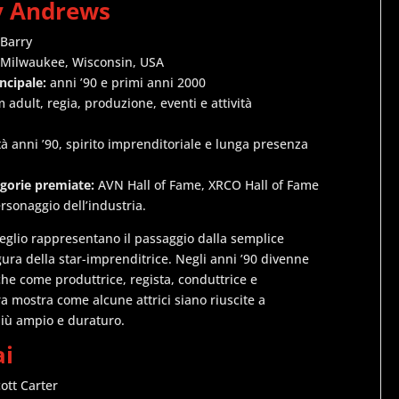
ny Andrews
 Barry
 Milwaukee, Wisconsin, USA
incipale:
anni ’90 e primi anni 2000
m adult, regia, produzione, eventi e attività
à anni ’90, spirito imprenditoriale e lunga presenza
egorie premiate:
AVN Hall of Fame, XRCO Hall of Fame
rsonaggio dell’industria.
glio rappresentano il passaggio dalla semplice
gura della star-imprenditrice. Negli anni ’90 divenne
che come produttrice, regista, conduttrice e
ra mostra come alcune attrici siano riuscite a
più ampio e duraturo.
ai
ott Carter