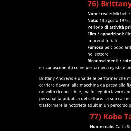
76) Britta
Nome reale:
Michelle
Nata:
13 agosto 1973,
Periodo di attività pr
Film / apparizioni:
fil
imprenditoriali
Famosa per:
popolarit
nel settore
Riconoscimenti / cat
e riconoscimento come performer, regista e pe
Brittany Andrews è una delle performer che me
carriera davanti alla macchina da presa alla fi
un volto riconoscibile, ma in seguito lavorò an
personalità pubblica del settore. La sua carrie
trasformare la notorietà adult in un percorso 
77) Kobe T
Nome reale:
Carla Sc