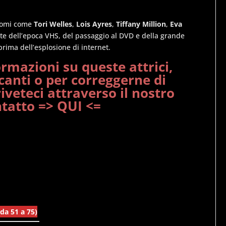
 nomi come
Tori Welles
,
Lois Ayres
,
Tiffany Million
,
Eva
te dell’epoca VHS, del passaggio al DVD e della grande
rima dell’esplosione di internet.
rmazioni su queste attrici,
canti o per correggerne di
riveteci attraverso il nostro
ntatto => QUI <=
(da 51 a 75)