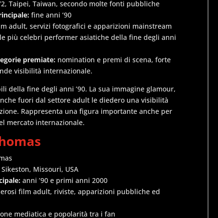
2, Taipei, Taiwan, secondo molte fonti pubbliche
rincipale:
fine anni ’90
lm adult, servizi fotografici e apparizioni mainstream
e più celebri performer asiatiche della fine degli anni
tegorie premiate:
nomination e premi di scena, forte
nde visibilità internazionale.
bili della fine degli anni ’90. La sua immagine glamour,
nche fuori dal settore adult le diedero una visibilità
azione. Rappresenta una figura importante anche per
el mercato internazionale.
Thomas
omas
 Sikeston, Missouri, USA
cipale:
anni ’90 e primi anni 2000
rosi film adult, riviste, apparizioni pubbliche ed
ne mediatica e popolarità tra i fan