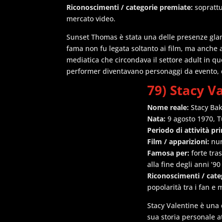
Riconoscimenti / categorie premiate:
soprattu
mercato video.
Sunset Thomas è stata una delle presenze glamo
fama non fu legata soltanto ai film, ma anche al
mediatica che circondava il settore adult in q
performer diventavano personaggi da evento, d
79) Stacy V
Nome reale:
Stacy Ba
Nata:
9 agosto 1970, 
Periodo di attività pri
Film / apparizioni:
num
Famosa per:
forte tra
alla fine degli anni ’90
Riconoscimenti / cate
popolarità tra i fan e
Stacy Valentine è una d
sua storia personale at