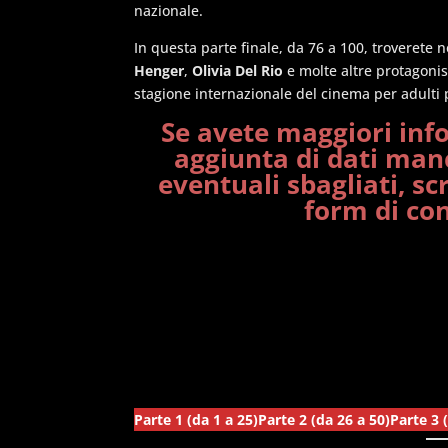
nazionale.
In questa parte finale, da 76 a 100, troverete
Henger
,
Olivia Del Rio
e molte altre protagonis
stagione internazionale del cinema per adulti p
Se avete maggiori info
aggiunta di dati man
eventuali sbagliati, sc
form di co
Parte 1 (da 1 a 25)
Parte 2 (da 26 a 50)
Parte 3 