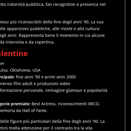
tto notorietà pubblica, fan recognition e presenza nel
ur più riconoscibili della fine degli anni ’90. La sua
le apparizioni pubbliche, alle riviste e alla cultura
uegli anni. Rappresenta bene il momento in cui alcune
a intervista e da copertina.
alentine
ker
Tulsa, Oklahoma, USA
ncipale:
fine anni ’90 e primi anni 2000
erosi film adult e produzioni video
sformazione personale, immagine glamour e popolarità
gorie premiate:
Best Actress, riconoscimenti XRCO,
 memoria da Hall of Fame.
elle figure più particolari della fine degli anni ’90. La
tirò molta attenzione per il contrasto tra la vita