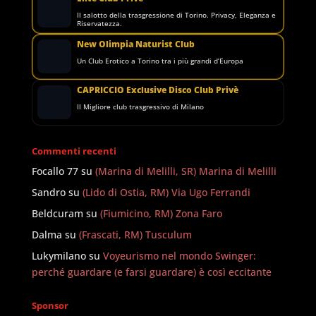
Il salotto della trasgressione di Torino. Privacy, Eleganza e
Riservatezza.
New Olimpia Naturist Club
Un Club Erotico a Torino tra i più grandi d’Europa
CAPRICCIO Exclusive Disco Club Privè
Il Migliore club trasgressivo di Milano
Commenti recenti
Focallo 77
su
(Marina di Melilli, SR) Marina di Melilli
Sandro
su
(Lido di Ostia, RM) Via Ugo Ferrandi
Beldcuram
su
(Fiumicino, RM) Zona Faro
Dalma
su
(Frascati, RM) Tusculum
Lukymilano
su
Voyeurismo nel mondo Swinger:
perché guardare (e farsi guardare) è così eccitante
Sponsor