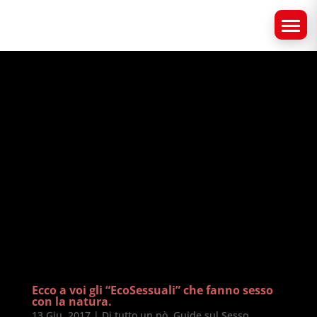
Ecco a voi gli “EcoSessuali” che fanno sesso
con la natura.
13 Giu, 2017
|
Di tutto un pò
,
Guide sul Sesso
,