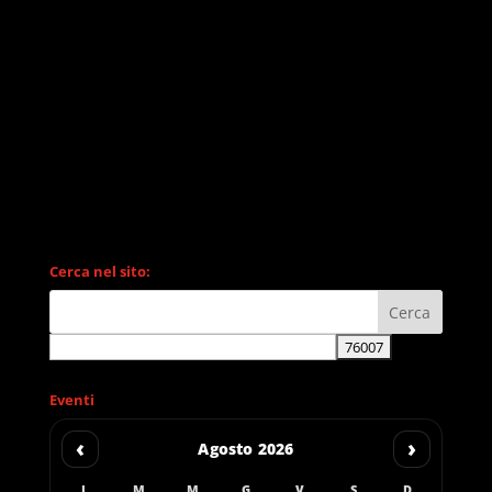
Cerca nel sito:
Eventi
‹
›
Agosto 2026
L
M
M
G
V
S
D