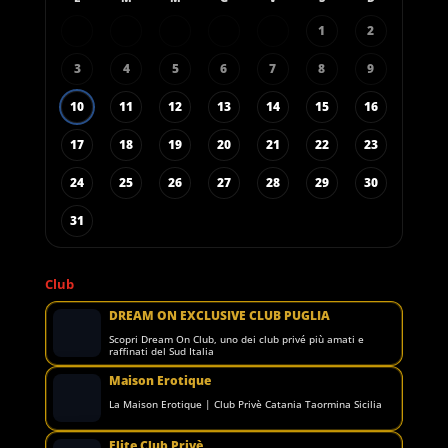
1
2
3
4
5
6
7
8
9
10
11
12
13
14
15
16
17
18
19
20
21
22
23
24
25
26
27
28
29
30
31
Club
DREAM ON EXCLUSIVE CLUB PUGLIA
Scopri Dream On Club, uno dei club privé più amati e
raffinati del Sud Italia
Maison Erotique
La Maison Erotique | Club Privè Catania Taormina Sicilia
Elite Club Privè