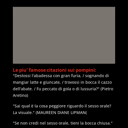
Le piu' famose citazioni sui pompini:
"Destossi l'abadessa con gran furia, / sognando di
mangiar latte e giuncate, / trovossi in bocca il cazzo
dell'abate. / Fu peccato di gola o di lussuria?" (Pietro
Aretino)
"Sai qual è la cosa peggiore riguardo il sesso orale?
La visuale." (MAUREEN DIANE LIPMAN(
"Se non credi nel sesso orale, tieni la bocca chiusa."