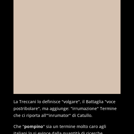
La Treccani lo definisce "volgare", il Battaglia "voce
postribolare", ma aggiunge: "irrumazione" Termine
che ci riporta all'"inrumator" di Catullo.
Che "
pompino
" sia un termine molto caro agli
italiani lo si evince dalla quantità di ricerche