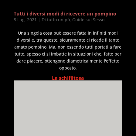
Tutti i diversi modi di ricevere un pompino
8 Lug, 2021
|
Di tutto un pò
,
Guide sul Sesso
Una singola cosa può essere fatta in infiniti modi
diversi e, tra queste, sicuramente ci ricade il tanto
amato pompino. Ma, non essendo tutti portati a fare
tutto, spesso ci si imbatte in situazioni che, fatte per
dare piacere, ottengono diametricalmente l'effetto
opposto.
La schifiltosa