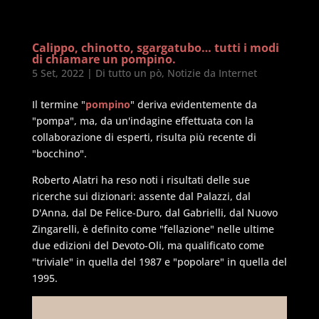
Calippo, chinotto, sgargatubo… tutti i modi
di chiamare un pompino.
5 Set, 2022
|
Di tutto un pò
,
Notizie da Internet
Il termine "
pompino
" deriva evidentemente da
"pompa", ma, da un'indagine effettuata con la
collaborazione di esperti, risulta più recente di
"bocchino".
Roberto Alatri ha reso noti i risultati delle sue
ricerche sui dizionari: assente dal Palazzi, dal
D'Anna, dal De Felice-Duro, dal Gabrielli, dal Nuovo
Zingarelli, è definito come "fellazione" nelle ultime
due edizioni del Devoto-Oli, ma qualificato come
"triviale" in quella del 1987 e "popolare" in quella del
1995.