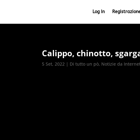
Log In
Registrazion
Calippo, chinotto, sgar
5 Set, 2022
|
Di tutto un pò
,
Notizie da Interne