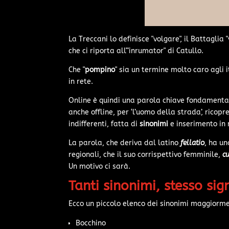
La Treccani lo definisce "volgare", il Battagli
che ci riporta all'"inrumator" di Catullo.
Che "
pompino
" sia un termine molto caro agli i
in rete.
Online è quindi una parola chiave fondamental
anche offline, per ‘l’uomo della strada’, ricop
indifferenti, fatta di
sinonimi
e inserimento in 
La parola, che deriva dal latino
fellatio
, ha u
regionali, che il suo corrispettivo femminile,
c
Un motivo ci sarà.
Tanti sinonimi, stesso sig
Ecco un piccolo elenco dei sinonimi maggiorment
Bocchino