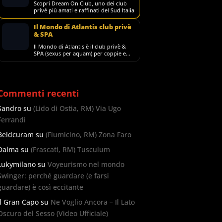
Scopri Dream On Club, uno dei club
privé più amati e raffinati del Sud Italia
Il Mondo di Atlantis club privè
& SPA
Il Mondo di Atlantis è il club privè &
SPA (sexus per aquam) per coppie e
singoli più grande d'Italia, noto in tutto
il m
Commenti recenti
Sandro
su
(Lido di Ostia, RM) Via Ugo
Ferrandi
Beldcuram
su
(Fiumicino, RM) Zona Faro
Dalma
su
(Frascati, RM) Tusculum
Lukymilano
su
Voyeurismo nel mondo
Swinger: perché guardare (e farsi
guardare) è così eccitante
Il Gran Capo
su
Ne Voglio Ancora – Il Lato
Oscuro del Sesso (Video Ufficiale)