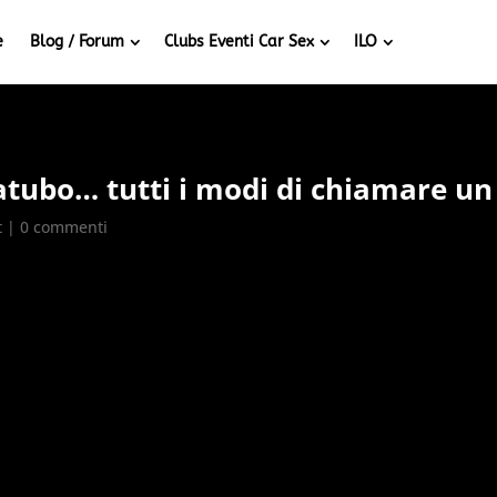
e
Blog / Forum
Clubs Eventi Car Sex
ILO
gatubo… tutti i modi di chiamare u
t
|
0 commenti