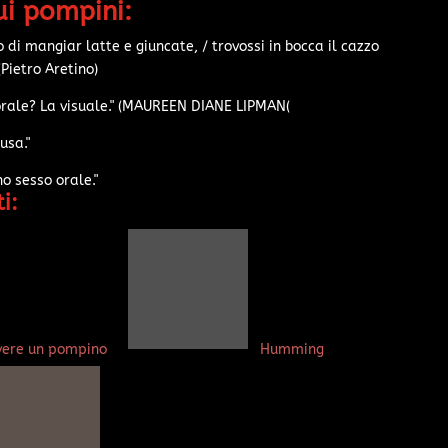
ui pompini:
 di mangiar latte e giuncate, / trovossi in bocca il cazzo
(Pietro Aretino)
 orale? La visuale." (MAUREEN DIANE LIPMAN(
usa."
no sesso orale."
i:
cevere un pompino
Humming