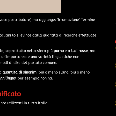
a "voce postribolare", ma aggiunge: "irrumazione" Termine
taliani lo si evince dalla quantità di ricerche effettuate
e, soprattutto nella sfera più
porno
e a
luci rosse
, ma
re un’importanza e una varietà linguistiche non
modi di dire del parlato comune.
na
quantità di sinonimi
più o meno slang, più o meno
unnilingus
, per esempio non ha.
nificato
e utilizzati in tutta italia