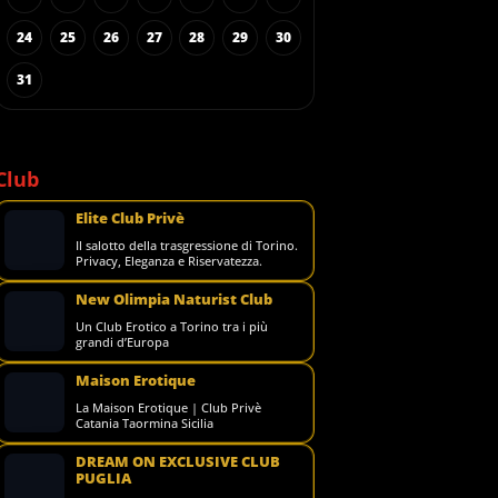
24
25
26
27
28
29
30
31
Club
Elite Club Privè
Il salotto della trasgressione di Torino.
Privacy, Eleganza e Riservatezza.
New Olimpia Naturist Club
Un Club Erotico a Torino tra i più
grandi d’Europa
Maison Erotique
La Maison Erotique | Club Privè
Catania Taormina Sicilia
DREAM ON EXCLUSIVE CLUB
PUGLIA