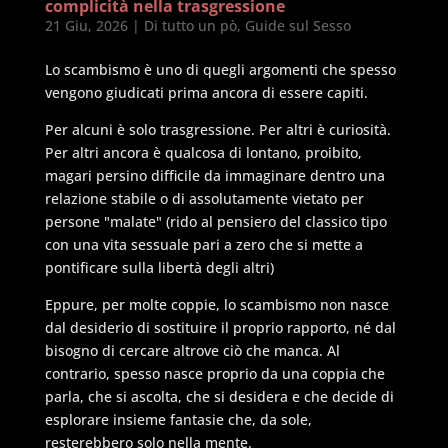
complicità nella trasgressione
21 Giu, 2026
|
Di tutto un pò
,
Guide sul Sesso
Lo scambismo è uno di quegli argomenti che spesso
vengono giudicati prima ancora di essere capiti.
Per alcuni è solo trasgressione. Per altri è curiosità.
Per altri ancora è qualcosa di lontano, proibito,
magari persino difficile da immaginare dentro una
relazione stabile o di assolutamente vietato per
persone "malate" (rido al pensiero del classico tipo
con una vita sessuale pari a zero che si mette a
pontificare sulla libertà degli altri)
Eppure, per molte coppie, lo scambismo non nasce
dal desiderio di sostituire il proprio rapporto, né dal
bisogno di cercare altrove ciò che manca. Al
contrario, spesso nasce proprio da una coppia che
parla, che si ascolta, che si desidera e che decide di
esplorare insieme fantasie che, da sole,
resterebbero solo nella mente.