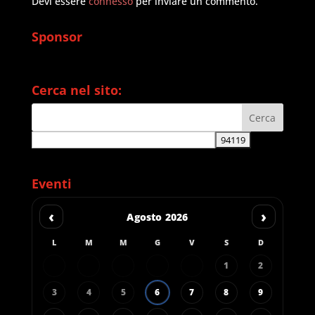
Devi essere
connesso
per inviare un commento.
Sponsor
Cerca nel sito:
Eventi
‹
›
Agosto 2026
L
M
M
G
V
S
D
1
2
3
4
5
6
7
8
9