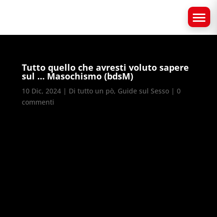
Tutto quello che avresti voluto sapere
sul … Masochismo (bdsM)
10 Dic, 2024
|
Di tutto un pò
,
Guide sul Sesso
|
0
commenti