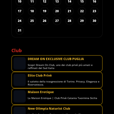
10
11
12
13
14
15
16
17
18
19
20
21
22
23
24
25
26
27
28
29
30
31
Club
DREAM ON EXCLUSIVE CLUB PUGLIA
Scopri Dream On Club, uno dei club privé più amati e
raffinati del Sud Italia
Elite Club Privè
Il salotto della trasgressione di Torino. Privacy, Eleganza e
Riservatezza.
Maison Erotique
La Maison Erotique | Club Privè Catania Taormina Sicilia
New Olimpia Naturist Club