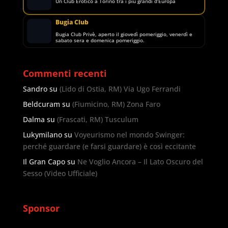
Un Club Erotico a Torino tra i più grandi d’Europa
Bugia Club
Bugia Club Privè, aperto il giovedì pomeriggio, venerdì e
sabato sera e domenica pomeriggio.
Commenti recenti
Sandro
su
(Lido di Ostia, RM) Via Ugo Ferrandi
Beldcuram
su
(Fiumicino, RM) Zona Faro
Dalma
su
(Frascati, RM) Tusculum
Lukymilano
su
Voyeurismo nel mondo Swinger:
perché guardare (e farsi guardare) è così eccitante
Il Gran Capo
su
Ne Voglio Ancora – Il Lato Oscuro del
Sesso (Video Ufficiale)
Sponsor