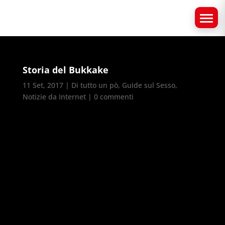
Storia del Bukkake
11 Set, 2017
|
Di tutto un pò
,
Guide sul Sesso
,
Notizie da Internet
|
0 commenti