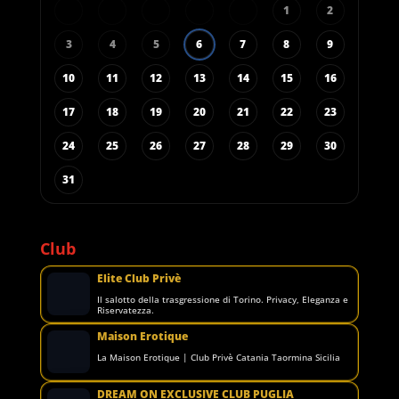
1
2
3
4
5
6
7
8
9
10
11
12
13
14
15
16
17
18
19
20
21
22
23
24
25
26
27
28
29
30
31
Club
Elite Club Privè
Il salotto della trasgressione di Torino. Privacy, Eleganza e
Riservatezza.
Maison Erotique
La Maison Erotique | Club Privè Catania Taormina Sicilia
DREAM ON EXCLUSIVE CLUB PUGLIA