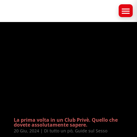
La prima volta in un Club Privè. Quello che
dovete assolutamente sapere.
20 Giu, 2024
|
Di tutto un pò
,
Guide sul Sesso