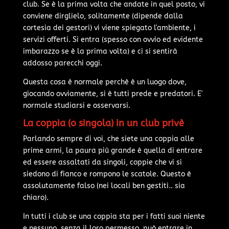
club. Se è la prima volta che andate in quel posto, vi
conviene dirglielo, solitamente (dipende dalla
cortesia dei gestori) vi viene spiegato l'ambiente, i
servizi offerti. Si entra (spesso con ovvio ed evidente
imbarazzo se è la prima volta) e ci si sentirà
addosso parecchi oggi.
Questa cosa è normale perchè è un luogo dove,
giocando ovviamente, si è tutti prede e predatori. E'
normale studiarsi e osservarsi.
La coppia (o singola) in un club privè
Parlando sempre di voi, che siete una coppia alle
prime armi, la paura più grande è quella di entrare
ed essere assaltati da singoli, coppie che vi si
siedono di fianco e rompono le scatole. Questo è
assolutamente falso (nei locali ben gestiti.. sia
chiaro).
In tutti i club se una coppia sta per i fatti suoi niente
e nessuno, senza il loro permesso, può entrare in