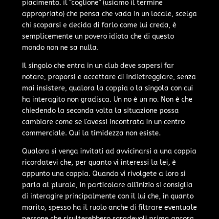
piacimento. il "coglione" (usiamo il termine
appropriato) che pensa che vada in un locale, scelga
chi scoparsi e decida di farlo come lui creda, è
semplicemente un povero idiota che di questo
mondo non ne sa nulla.
Il singolo che entra in un club deve sapersi far
notare, proporsi e accettare di indietreggiare, senza
mai insistere, qualora la coppia o la singola con cui
ha interagito non gradisca. Un no è un no. Non è che
chiedendo la seconda volta la situazione possa
cambiare come se l'avessi incontrata in un centro
commerciale. Qui la timidezza non esiste.
Qualora si venga invitati ad avvicinarsi a una coppia
ricordatevi che, per quanto vi interessi la lei, è
appunto una coppia. Quando vi rivolgete a loro si
parla al plurale, in particolare all'inizio si consiglia
di interagire principalmente con il lui che, in quanto
marito, spesso ha il ruolo anche di filtrare eventuale
persone che risulterebbero sgradevoli prima ancora