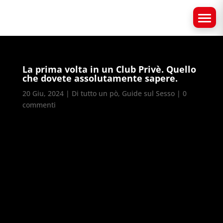
La prima volta in un Club Privè. Quello
che dovete assolutamente sapere.
20 Giu, 2024
|
Di tutto un pò
,
Guide sul Sesso
|
0
commenti