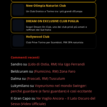
New Olimpia Naturist Club
Un Club Erotico a Torino tra i più grandi d’Europa
DREAM ON EXCLUSIVE CLUB PUGLIA
Scopri Dream On Club, uno dei club privé più amati e
raffinati del Sud Italia
Hollywood Club
Club Prive Torino per Scambisti, FKK SPA naturista
Commenti recenti
Sandro
su
(Lido di Ostia, RM) Via Ugo Ferrandi
Beldcuram
su
(Fiumicino, RM) Zona Faro
Dalma
su
(Frascati, RM) Tusculum
Lukymilano
su
Voyeurismo nel mondo Swinger:
perché guardare (e farsi guardare) è così eccitante
Il Gran Capo
su
Ne Voglio Ancora – Il Lato Oscuro del
Sesso (Video Ufficiale)