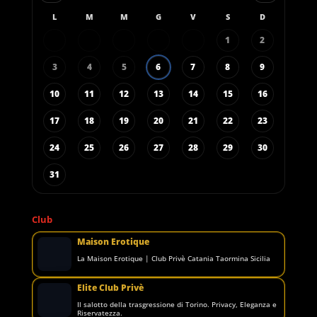
L
M
M
G
V
S
D
1
2
3
4
5
6
7
8
9
10
11
12
13
14
15
16
17
18
19
20
21
22
23
24
25
26
27
28
29
30
31
Club
Maison Erotique
La Maison Erotique | Club Privè Catania Taormina Sicilia
Elite Club Privè
Il salotto della trasgressione di Torino. Privacy, Eleganza e
Riservatezza.