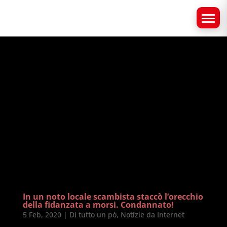
In un noto locale scambista staccò l’orecchio
della fidanzata a morsi. Condannato!
5 Feb, 2020
|
Di tutto un pò
,
Notizie da Internet