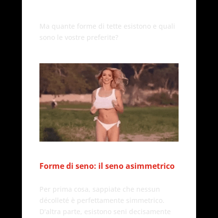
Ma quante forme di tette esistono e quali
sono le vostre preferite?
Forme di seno: il seno asimmetrico
Per prima cosa, sappiate che nessun
décolleté è perfettamente simmetrico.
D'altra parte, esistono seni decisamente