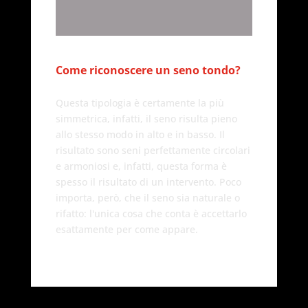
Come riconoscere un seno tondo?
Questa tipologia è certamente la più
simmetrica, infatti, il seno risulta pieno
allo stesso modo in alto e in basso. Il
risultato sono seni perfettamente circolari
e armoniosi e, infatti, questa forma è
spesso il risultato di un intervento. Poco
importa, però, che il seno sia naturale o
rifatto: l'unica cosa che conta è accettarlo
esattamente per come appare.