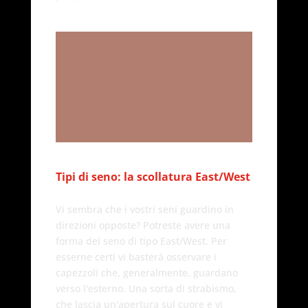
Tipi di seno: la scollatura East/West
Vi sembra che i vostri seni guardino in
direzioni opposte? Potreste avere una
forma del seno di tipo East/West. Per
esserne certi vi basterà osservare i
capezzoli che, generalmente, guardano
verso l'esterno. Una sorta di strabismo,
che lascia un'apertura sul cuore e vi