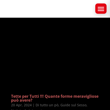
Tette per Tutti !!! Quante forme meravigliose
può avere?
20 Apr, 2024
|
Di tutto un pò
,
Guide sul Sesso
,