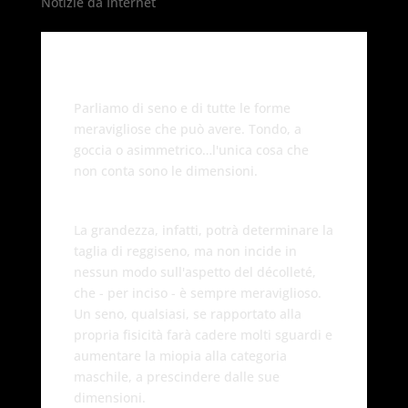
Notizie da Internet
Parliamo di seno e di tutte le forme
meravigliose che può avere. Tondo, a
goccia o asimmetrico…l'unica cosa che
non conta sono le dimensioni.
La grandezza, infatti, potrà determinare la
taglia di reggiseno, ma non incide in
nessun modo sull'aspetto del décolleté,
che - per inciso - è sempre meraviglioso.
Un seno, qualsiasi, se rapportato alla
propria fisicità farà cadere molti sguardi e
aumentare la miopia alla categoria
maschile, a prescindere dalle sue
dimensioni.