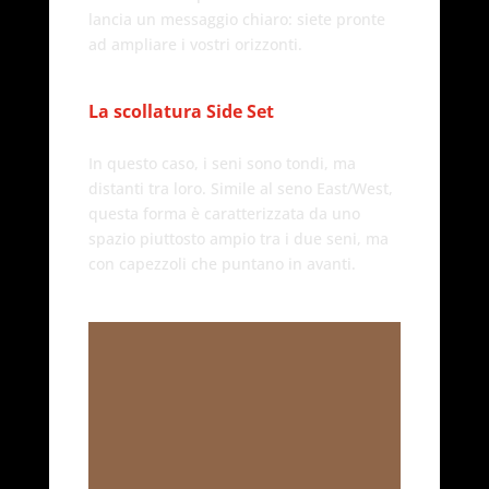
lancia un messaggio chiaro: siete pronte
ad ampliare i vostri orizzonti.
La scollatura Side Set
In questo caso, i seni sono tondi, ma
distanti tra loro. Simile al seno East/West,
questa forma è caratterizzata da uno
spazio piuttosto ampio tra i due seni, ma
con capezzoli che puntano in avanti.