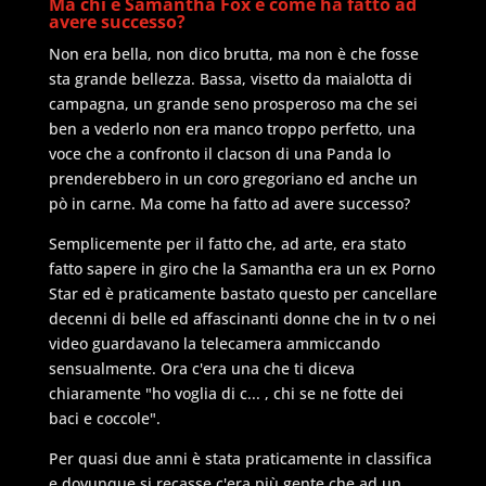
Ma chi è Samantha Fox e come ha fatto ad
avere successo?
Non era bella, non dico brutta, ma non è che fosse
sta grande bellezza. Bassa, visetto da maialotta di
campagna, un grande seno prosperoso ma che sei
ben a vederlo non era manco troppo perfetto, una
voce che a confronto il clacson di una Panda lo
prenderebbero in un coro gregoriano ed anche un
pò in carne. Ma come ha fatto ad avere successo?
Semplicemente per il fatto che, ad arte, era stato
fatto sapere in giro che la Samantha era un ex Porno
Star ed è praticamente bastato questo per cancellare
decenni di belle ed affascinanti donne che in tv o nei
video guardavano la telecamera ammiccando
sensualmente. Ora c'era una che ti diceva
chiaramente "ho voglia di c... , chi se ne fotte dei
baci e coccole".
Per quasi due anni è stata praticamente in classifica
e dovunque si recasse c'era più gente che ad un