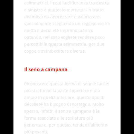
asimmetrici, in cui la differenza tra destra
e sinistra è piuttosto marcata. Un tratto
distintivo da apprezzare e valorizzare,
specialmente scegliendo un reggiseno che
metta il décolleté in primo piano o
optando, nel caso vogliate rendere poco
percettibile questa asimmetria, per due
coppe con imbottitura diversa.
Il seno a campana
Riconoscere questa forma di seno è facile:
più stretto nella parte superiore e più
ampio in quella inferiore, questo tipo di
décolleté ha bisogno di sostegno. Molto
spesso, infatti, il seno a campana è la
forma associata alle scollature più
generose e, per questo, tendenzialmente
più pesanti.