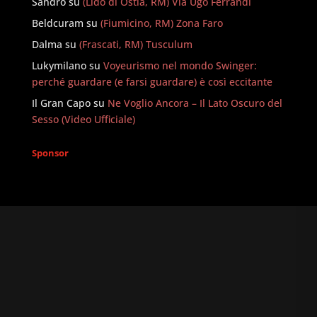
Sandro
su
(Lido di Ostia, RM) Via Ugo Ferrandi
Beldcuram
su
(Fiumicino, RM) Zona Faro
Dalma
su
(Frascati, RM) Tusculum
Lukymilano
su
Voyeurismo nel mondo Swinger:
perché guardare (e farsi guardare) è così eccitante
Il Gran Capo
su
Ne Voglio Ancora – Il Lato Oscuro del
Sesso (Video Ufficiale)
Sponsor