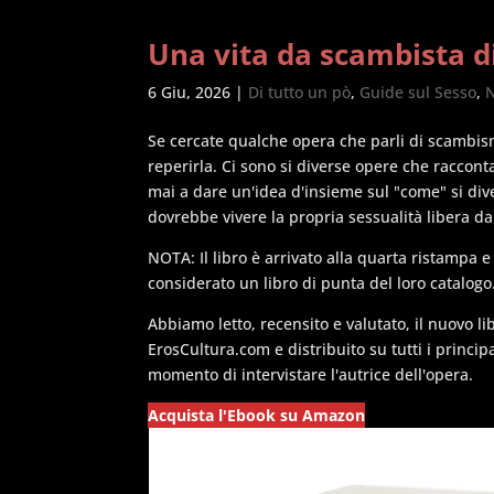
Una vita da scambista di
6 Giu, 2026
|
Di tutto un pò
,
Guide sul Sesso
,
N
Se cercate qualche opera che parli di scambism
reperirla. Ci sono si diverse opere che raccont
mai a dare un'idea d'insieme sul "come" si di
dovrebbe vivere la propria sessualità libera da
NOTA: Il libro è arrivato alla quarta ristampa 
considerato un libro di punta del loro catalogo
Abbiamo letto, recensito e valutato, il nuovo li
ErosCultura.com e distribuito su tutti i principa
momento di intervistare l'autrice dell'opera.
Acquista l'Ebook su Amazon