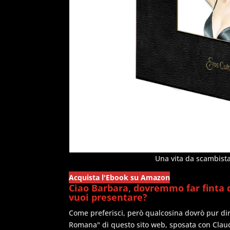
Una vita da scambista
Acquista l'Ebook su Amazon
Ciao Barbara, dovremmo far finta d
vuoi presentare?
Come preferisci, però qualcosina dovrò pur dirl
Romana" di questo sito web, sposata con Claud