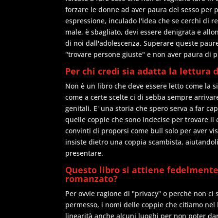
forzare le donne ad aver paura del sesso per p
espressione, inculado l'idea che se cerchi di r
male, è sbagliato, devi essere denigrata e allo
di noi dall'adolescenza. Superare queste paure
"trovare persone giuste" e non aver paura di p
Per chi credi sia adatta la lettura 
Non è un libro che deve essere letto come la s
come a certe scelte ci di sebba sempre arrivare
genitali. E' una storia che spero serva a far ca
quelle coppie che sono indecise per trovare il
convinti di proporsi come bull solo per aver vi
insiste dietro una coppia scambista, aiutand
presentare.
Questo libro si attiene fedelmente 
romanzato?
Per ovvie ragione di "privacy" o perchè non ci 
permesso, i nomi delle coppie che citiamo nel 
linearità anche alcuni luoghi per non poter dare