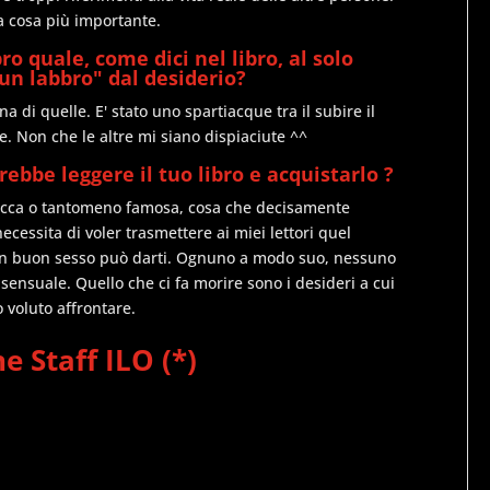
a cosa più importante.
ro quale, come dici nel libro, al solo
 un labbro" dal desiderio?
 di quelle. E' stato uno spartiacque tra il subire il
. Non che le altre mi siano dispiaciute ^^
bbe leggere il tuo libro e acquistarlo ?
i ricca o tantomeno famosa, cosa che decisamente
 necessita di voler trasmettere ai miei lettori quel
o un buon sesso può darti. Ognuno a modo suo, nessuno
sensuale. Quello che ci fa morire sono i desideri a cui
voluto affrontare.
e Staff ILO (*)