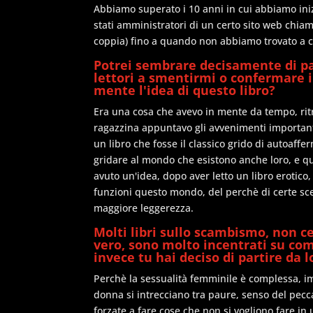
Abbiamo superato i 10 anni in cui abbiamo inizi
stati amministratori di un certo sito web chia
coppia) fino a quando non abbiamo trovato a c
Potrei sembrare decisamente di pa
lettori a smentirmi o confermare i
mente l'idea di questo libro?
Era una cosa che avevo in mente da tempo, ritr
ragazzina appuntavo gli avvenimenti importanti
un libro che fosse il classico grido di autoaffe
gridare al mondo che esistono anche loro, e 
avuto un'idea, dopo aver letto un libro erotic
funzioni questo mondo, del perchè di certe sc
maggiore leggerezza.
Molti libri sullo scambismo, non ce
vero, sono molto incentrati su come
invece tu hai deciso di partire da 
Perchè la sessualità femminile è complessa, im
donna si intrecciano tra paure, senso del peccat
forzate a fare cose che non si vogliono fare i