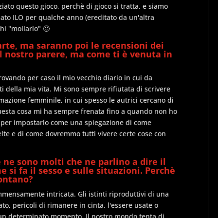
ato questo gioco, perchè di gioco si tratta, e siamo
mato ILO per qualche anno (ereditato da un'altra
hi "mollarlo" 🙂
rte, ma saranno poi le recensioni dei
l nostro parere, ma come ti è venuta in
ovando per caso il mio vecchio diario in cui da
 della mia vita. Mi sono sempre rifiutata di scrivere
rmazione femminile, in cui spesso le autrici cercano di
questa cosa mi ha sempre frenata fino a quando non ho
o, per impostarlo come una spiegazione di come
elte e di come dovremmo tutti vivere certe cose con
 ne sono molti che ne parlino a dire il
 si fa il sesso e sulle situazioni. Perchè
lontano?
mensamente intricata. Gli istinti riproduttivi di una
o, pericoli di rimanere in cinta, l'essere usate o
n un determinato momento. Il nostro mondo tenta di