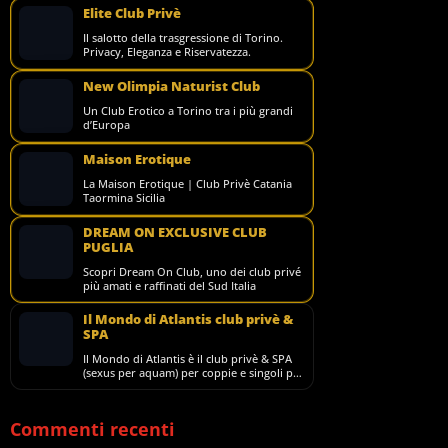
Elite Club Privè
Il salotto della trasgressione di Torino.
Privacy, Eleganza e Riservatezza.
New Olimpia Naturist Club
Un Club Erotico a Torino tra i più grandi
d’Europa
Maison Erotique
La Maison Erotique | Club Privè Catania
Taormina Sicilia
DREAM ON EXCLUSIVE CLUB
PUGLIA
Scopri Dream On Club, uno dei club privé
più amati e raffinati del Sud Italia
Il Mondo di Atlantis club privè &
SPA
Il Mondo di Atlantis è il club privè & SPA
(sexus per aquam) per coppie e singoli più
grande d'Italia, noto in tutto il m
Commenti recenti