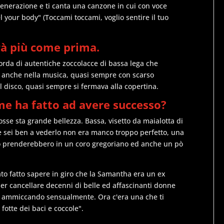
enerazione e ti canta una canzone in cui con voce
your body" (Toccami toccami, voglio sentire il tuo
à più come prima.
'orda di autentiche zoccolacce di bassa lega che
) anche nella musica, quasi sempre con scarso
l disco, quasi sempre si fermava alla copertina.
e ha fatto ad avere successo?
sse sta grande bellezza. Bassa, visetto da maialotta di
sei ben a vederlo non era manco troppo perfetto, una
lo prenderebbero in un coro gregoriano ed anche un pò
ato fatto sapere in giro che la Samantha era un ex
er cancellare decenni di belle ed affascinanti donne
ra ammiccando sensualmente. Ora c'era una che ti
 fotte dei baci e coccole".