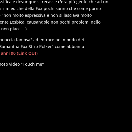
ssifica e dovunque si recasse c'era più gente che ad un
ari miei, che della Fox pochi sanno che come porno
è "non molto espressiva e non si lasciava molto
lmente Lesbica, causandole non pochi problemi nello
non piace....)
donnaccia famosa" ad entrare nel mondo dei
l "Samantha Fox Strip Polker" come abbiamo
 anni 90 (Link QUI)
famoso video "Touch me"