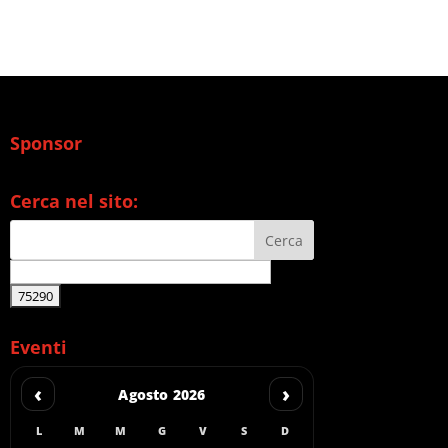
Sponsor
Cerca nel sito:
Eventi
‹
›
Agosto 2026
L
M
M
G
V
S
D