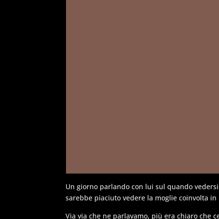
Un giorno parlando con lui sul quando veders
sarebbe piaciuto vedere la moglie coinvolta in 
Via via che ne parlavamo, più era chiaro che 