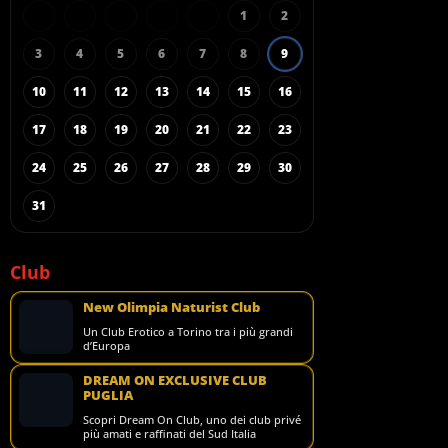
1
2
3
4
5
6
7
8
9
10
11
12
13
14
15
16
17
18
19
20
21
22
23
24
25
26
27
28
29
30
31
Club
New Olimpia Naturist Club
Un Club Erotico a Torino tra i più grandi
d’Europa
DREAM ON EXCLUSIVE CLUB
PUGLIA
Scopri Dream On Club, uno dei club privé
più amati e raffinati del Sud Italia