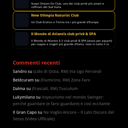
Scopri Dream On Club, uno dei club privé più amati e
raffinati del Sud Italia
New Olimpia Naturist Club
Un Club Erotico a Torino tra i più grandi d’Europa
Il Mondo di Atlantis club privè & SPA
Il Mondo di Atlantis è il club privè & SPA (sexus per aquam)
per coppie e singoli più grande d'Italia, noto in tutto il m
Commenti recenti
Sandro
su
(Lido di Ostia, RM) Via Ugo Ferrandi
Beldcuram
su
(Fiumicino, RM) Zona Faro
Dalma
su
(Frascati, RM) Tusculum
Lukymilano
su
Voyeurismo nel mondo Swinger:
perché guardare (e farsi guardare) è così eccitante
Il Gran Capo
su
Ne Voglio Ancora – Il Lato Oscuro del
Sesso (Video Ufficiale)