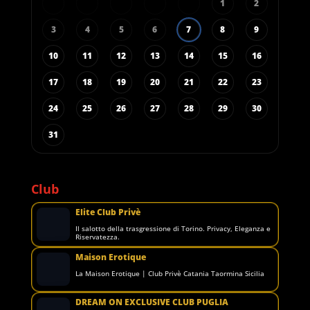
1
2
3
4
5
6
7
8
9
10
11
12
13
14
15
16
17
18
19
20
21
22
23
24
25
26
27
28
29
30
31
Club
Elite Club Privè
Il salotto della trasgressione di Torino. Privacy, Eleganza e
Riservatezza.
Maison Erotique
La Maison Erotique | Club Privè Catania Taormina Sicilia
DREAM ON EXCLUSIVE CLUB PUGLIA