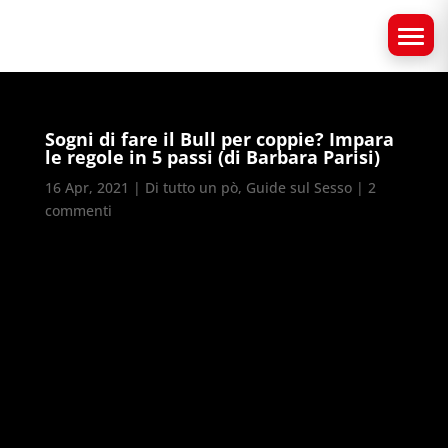
Sogni di fare il Bull per coppie? Impara
le regole in 5 passi (di Barbara Parisi)
16 Apr, 2021
|
Di tutto un pò
,
Guide sul Sesso
|
2
commenti