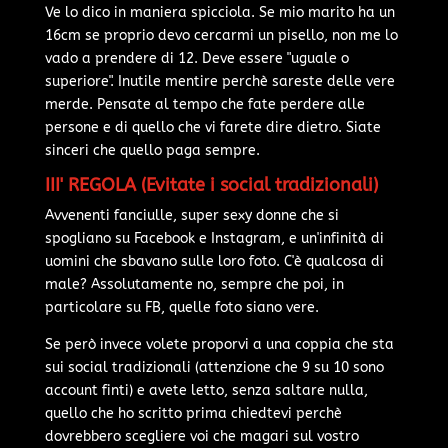
Ve lo dico in maniera spicciola. Se mio marito ha un
16cm se proprio devo cercarmi un pisello, non me lo
vado a prendere di 12. Deve essere "uguale o
superiore". Inutile mentire perchè sareste delle vere
merde. Pensate al tempo che fate perdere alle
persone e di quello che vi farete dire dietro. Siate
sinceri che quello paga sempre.
III' REGOLA (Evitate i social tradizionali)
Avvenenti fanciulle, super sexy donne che si
spogliano su Facebook e Instagram, e un'infinità di
uomini che sbavano sulle loro foto. C'è qualcosa di
male? Assolutamente no, sempre che poi, in
particolare su FB, quelle foto siano vere.
Se però invece volete proporvi a una coppia che sta
sui social tradizionali (attenzione che 9 su 10 sono
account finti) e avete letto, senza saltare nulla,
quello che ho scritto prima chiedtevi perchè
dovrebbero scegliere voi che magari sul vostro