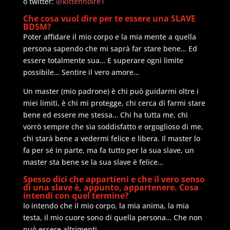
o twitter:
@kittennoire1
Che cosa vuol dire per te essere una SLAVE
BDSM?
Poter affidare il mio corpo e la mia mente a quella
persona sapendo che mi saprà far stare bene… Ed
essere totalmente sua… E superare ogni limite
possibile… Sentire il vero amore…
Un master (mio padrone) è chi può guidarmi oltre i
miei limiti, è chi mi protegge, chi cerca di farmi stare
bene ed essere me stessa… Chi ha tutta me, chi
vorrò sempre che sia soddisfatto e orgoglioso di me,
chi starà bene a vedermi felice e libera. Il master lo
fa per sé in parte, ma fa tutto per la sua slave, un
master sta bene se la sua slave è felice…
Spesso dici che appartieni e che il vero senso
di una slave è, appunto, appartenere. Cosa
intendi con quel termine?
Io intendo che il mio corpo, la mia anima, la mia
testa, il mio cuore sono di quella persona… Che non
può essere altrimenti…