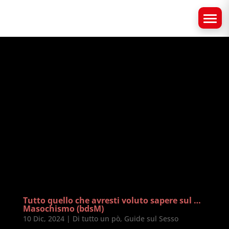
Tutto quello che avresti voluto sapere sul …
Masochismo (bdsM)
10 Dic, 2024
|
Di tutto un pò
,
Guide sul Sesso