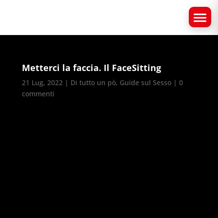
Metterci la faccia. Il FaceSitting
21 Lug, 2022
|
Di tutto un pò
,
Guide sul Sesso
|
0
commenti