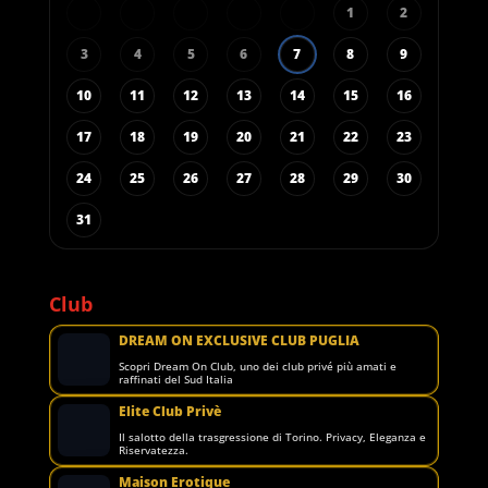
1
2
3
4
5
6
7
8
9
10
11
12
13
14
15
16
17
18
19
20
21
22
23
24
25
26
27
28
29
30
31
Club
DREAM ON EXCLUSIVE CLUB PUGLIA
Scopri Dream On Club, uno dei club privé più amati e
raffinati del Sud Italia
Elite Club Privè
Il salotto della trasgressione di Torino. Privacy, Eleganza e
Riservatezza.
Maison Erotique