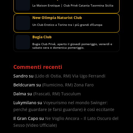
La Maison Erotique | Club Privè Catania Taormina Sicilia
New Olimpia Naturist Club
Un Club Erotico a Torino tra i più grandi d’Europa
Bugia Club
Bugia Club Privè, aperto il giovedì pomeriggio, venerdì e
sabato sera e domenica pomeriggio.
Commenti recenti
Sandro
su
(Lido di Ostia, RM) Via Ugo Ferrandi
Beldcuram
su
(Fiumicino, RM) Zona Faro
Dalma
su
(Frascati, RM) Tusculum
Lukymilano
su
Voyeurismo nel mondo Swinger:
perché guardare (e farsi guardare) è così eccitante
Il Gran Capo
su
Ne Voglio Ancora – Il Lato Oscuro del
Sesso (Video Ufficiale)