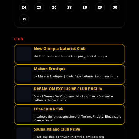
24
25
26
27
28
29
30
31
Club
New Olimpia Naturist Club
Un Club Erotico a Torino tra i più grandi d’Europa
Maison Erotique
La Maison Erotique | Club Privè Catania Taormina Sicilia
DREAM ON EXCLUSIVE CLUB PUGLIA
Scopri Dream On Club, uno dei club privé più amati e
raffinati del Sud Italia
Elite Club Privè
Il salotto della trasgressione di Torino. Privacy, Eleganza e
Riservatezza.
Sauna Milano Club Privè
Il tuo sex club per nuovi incontri e amicizie xxx