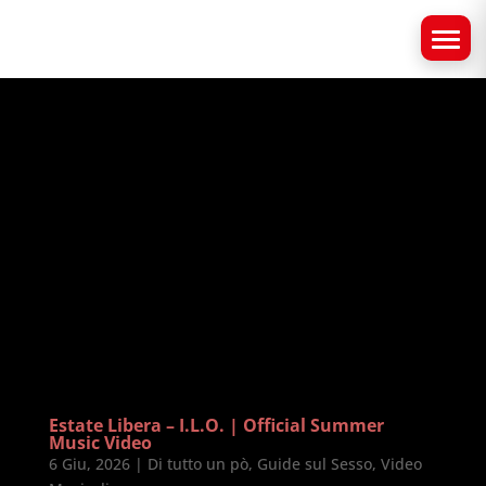
Estate Libera – I.L.O. | Official Summer
Music Video
6 Giu, 2026
|
Di tutto un pò
,
Guide sul Sesso
,
Video