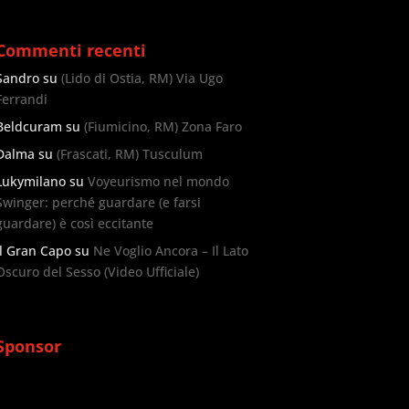
Commenti recenti
Sandro
su
(Lido di Ostia, RM) Via Ugo
Ferrandi
Beldcuram
su
(Fiumicino, RM) Zona Faro
Dalma
su
(Frascati, RM) Tusculum
Lukymilano
su
Voyeurismo nel mondo
Swinger: perché guardare (e farsi
guardare) è così eccitante
Il Gran Capo
su
Ne Voglio Ancora – Il Lato
Oscuro del Sesso (Video Ufficiale)
Sponsor