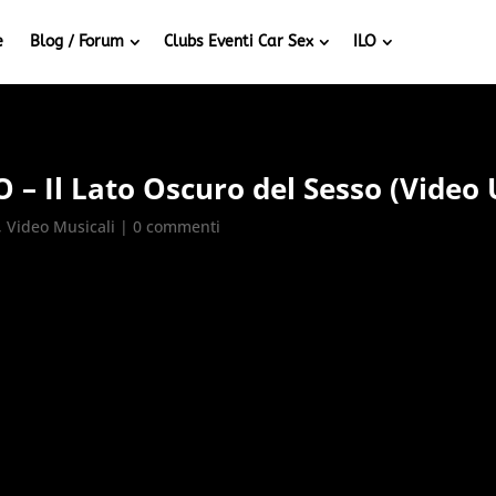
e
Blog / Forum
Clubs Eventi Car Sex
ILO
 Il Lato Oscuro del Sesso (Video U
,
Video Musicali
|
0 commenti