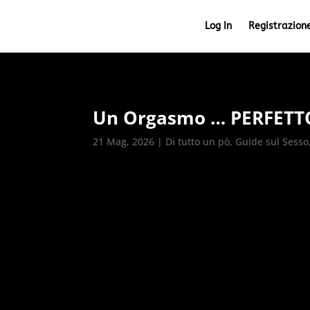
Log In
Registrazion
Un Orgasmo … PERFETTO –
21 Mag, 2026
|
Di tutto un pò
,
Guide sul Sesso