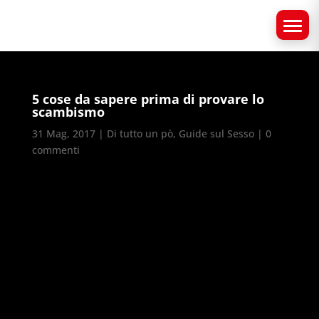
5 cose da sapere prima di provare lo
scambismo
31 Mag, 2017
|
Di tutto un pò
,
Guide sul Sesso
|
0
commenti