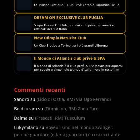
La Maison Erotique | Club Privè Catania Taormina Sicilia
DREAM ON EXCLUSIVE CLUB PUGLIA
Scopri Dream On Club, uno dei club privé più amati e
raffinati del Sud Italia
New Olimpia Naturist Club
Un Club Erotico a Torino tra i più grandi d’Europa
Il Mondo di Atlantis club privè & SPA
Il Mondo di Atlantis è il club privè & SPA (sexus per aquam)
per coppie e singoli più grande d'Italia, noto in tutto il m
Commenti recenti
Sandro
su
(Lido di Ostia, RM) Via Ugo Ferrandi
Beldcuram
su
(Fiumicino, RM) Zona Faro
Dalma
su
(Frascati, RM) Tusculum
Lukymilano
su
Voyeurismo nel mondo Swinger:
perché guardare (e farsi guardare) è così eccitante