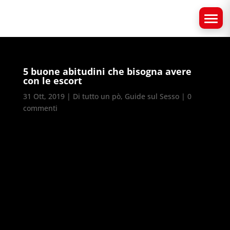
5 buone abitudini che bisogna avere
con le escort
31 Ott, 2019
|
Di tutto un pò
,
Guide sul Sesso
|
0
commenti