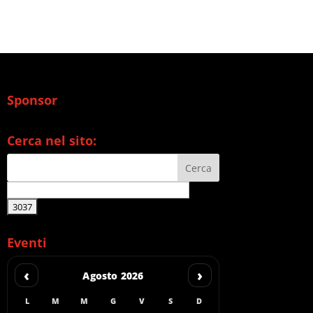
Sponsor
Cerca nel sito:
Eventi
‹
›
Agosto 2026
L
M
M
G
V
S
D