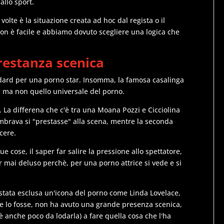
allo sport.
 volte è la situazione creata ad hoc dal regista o il
on è facile e abbiamo dovuto scegliere una logica che
prestanza scenica
ndard per una porno star. Insomma, la famosa casalinga
, ma non quello universale del porno.
. La differena che c'è tra una Moana Pozzi e Cicciolina
mbrava si "prestasse" alla scena, mentre la seconda
acere.
 cose, il saper far salire la pressione allo spettatore,
r mai deluso perchè, per una porno attrice si vede e si
è stata esclusa un'icona del porno come Linda Lovelace,
he lo fosse, non ha avuto una grande presenza scenica,
'è anche poco da lodarla) a fare quella cosa che l'ha