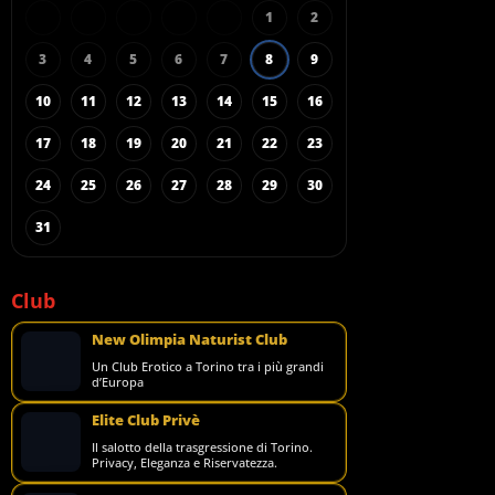
1
2
3
4
5
6
7
8
9
10
11
12
13
14
15
16
17
18
19
20
21
22
23
24
25
26
27
28
29
30
31
Club
New Olimpia Naturist Club
Un Club Erotico a Torino tra i più grandi
d’Europa
Elite Club Privè
Il salotto della trasgressione di Torino.
Privacy, Eleganza e Riservatezza.