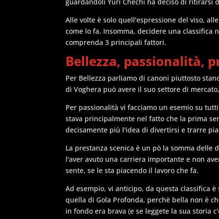
guardandoli Yuri Chechi ha deciso di ritirarsi d
Alle volte è solo quell'espressione del viso, alle
come lo fa. Insomma, decidere una classifica n
comprenda 3 principali fattori.
Bellezza, passionalità, 
Per Bellezza parliamo di canoni piuttosto sta
di Voghera può avere il suo settore di mercato
Per passionalità vi facciamo un esemio su tutti
stava principalmente nel fatto che la prima se
decisamente più l'idea di divertirsi e trarre pi
La prestanza scenica è un pò la somma delle due
l'aver avuto una carriera importante e non ave
sente, se le sta piacendo il lavoro che fa.
Ad esempio, vi anticipo, da questa classifica 
quella di Gola Profonda, perchè bella non è c
in fondo era brava (e se leggete la sua storia c