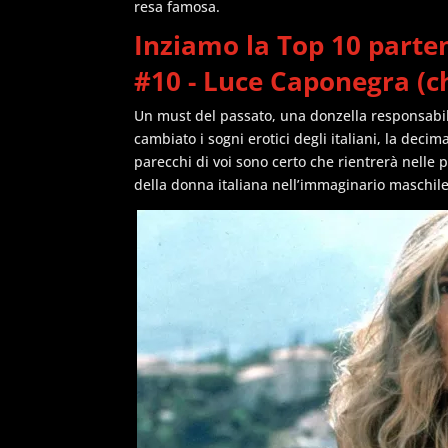
resa famosa.
Inziamo la Top 10 parte
#10 - Luce Caponegra (chi
Un must del passato, una donzella responsabile
cambiato i sogni erotici degli italiani, la dec
parecchi di voi sono certo che rientrerà nelle pr
della donna italiana nell’immaginario maschile