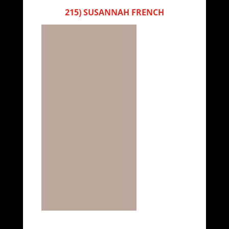
215) SUSANNAH FRENCH