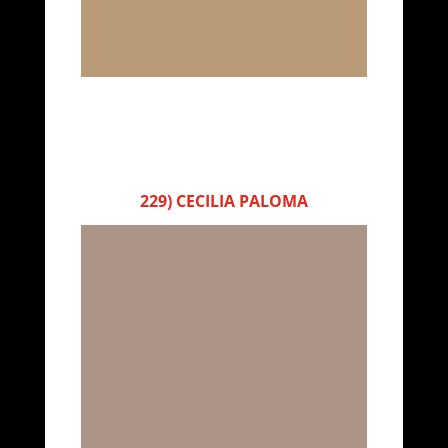
229) CECILIA PALOMA