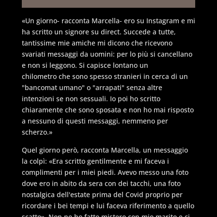
«Un giorno- racconta Marcella- ero su Instagram e mi
ha scritto un signore su direct. Succede a tutte,
tantissime mie amiche mi dicono che ricevono
svariati messaggi da uomini: per lo più si cancellano
e non si leggono. Si capisce lontano un
chilometro che sono spesso stranieri in cerca di un
"bancomat umano" o "arrapati" senza altre
intenzioni se non sessuali. Io poi ho scritto
chiaramente che sono sposata e non ho mai risposto
a nessuno di questi messaggi, nemmeno per
scherzo.»
Quel giorno però, racconta Marcella, un messaggio
la colpì: «Era scritto gentilmente e mi faceva i
complimenti per i miei piedi. Avevo messo una foto
dove ero in abito da sera con dei tacchi, una foto
nostalgica dell'estate prima del Covid proprio per
ricordare i bei tempi e lui faceva riferimento a quello
scatto». Non ne ho fatto mistero con mio marito e ci