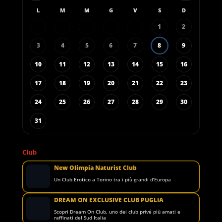
L
M
M
G
V
S
D
1
2
3
4
5
6
7
8
9
10
11
12
13
14
15
16
17
18
19
20
21
22
23
24
25
26
27
28
29
30
31
Club
New Olimpia Naturist Club
Un Club Erotico a Torino tra i più grandi d’Europa
DREAM ON EXCLUSIVE CLUB PUGLIA
Scopri Dream On Club, uno dei club privé più amati e
raffinati del Sud Italia