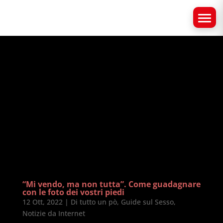
“Mi vendo, ma non tutta”. Come guadagnare
con le foto dei vostri piedi
12 Ott, 2022
|
Di tutto un pò
,
Guide sul Sesso
,
Notizie da Internet