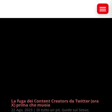
La fuga dei Content Creators da Twitter (ora
X) prima che muoia
22 Ago, 2023
|
Di tutto un pò
,
Guide sul Sesso
,