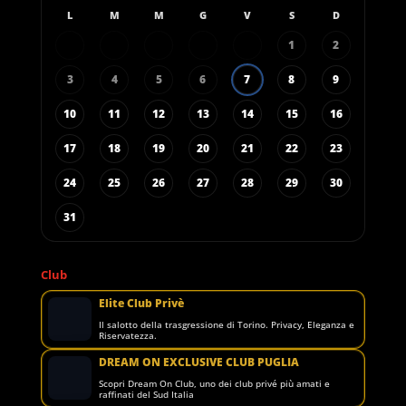
L
M
M
G
V
S
D
1
2
3
4
5
6
7
8
9
10
11
12
13
14
15
16
17
18
19
20
21
22
23
24
25
26
27
28
29
30
31
Club
Elite Club Privè
Il salotto della trasgressione di Torino. Privacy, Eleganza e
Riservatezza.
DREAM ON EXCLUSIVE CLUB PUGLIA
Scopri Dream On Club, uno dei club privé più amati e
raffinati del Sud Italia