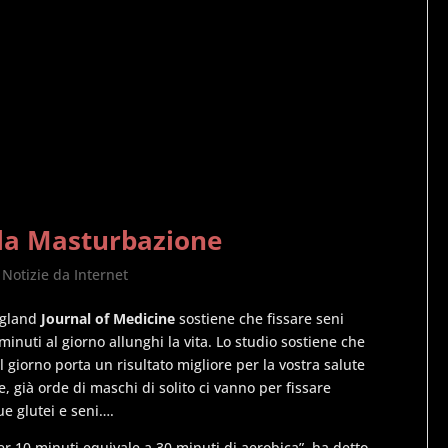
lla Masturbazione
,
Notizie da Internet
ngland
Journal of Medicine
sostiene che fissare seni
nuti al giorno allunghi la vita. Lo studio sostiene che
l giorno porta un risultato migliore per la vostra salute
, già orde di maschi di solito ci vanno per fissare
 glutei e seni….
r 10 minuti equivale a 30 minuti di aerobica”, ha detto