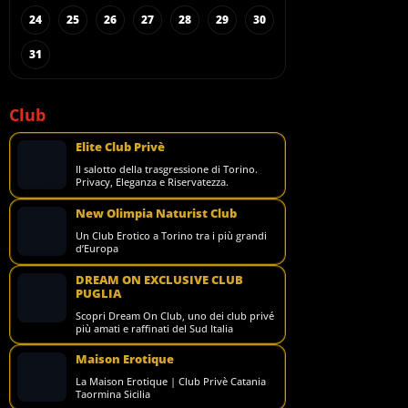
24
25
26
27
28
29
30
31
Club
Elite Club Privè
Il salotto della trasgressione di Torino.
Privacy, Eleganza e Riservatezza.
New Olimpia Naturist Club
Un Club Erotico a Torino tra i più grandi
d’Europa
DREAM ON EXCLUSIVE CLUB
PUGLIA
Scopri Dream On Club, uno dei club privé
più amati e raffinati del Sud Italia
Maison Erotique
La Maison Erotique | Club Privè Catania
Taormina Sicilia