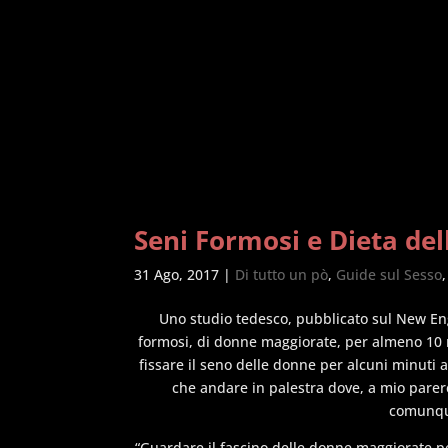
Seni Formosi e Dieta de
31 Ago, 2017
|
Di tutto un pò
,
Guide sul Sesso
Uno studio tedesco, pubblicato sul New E
formosi, di donne maggiorate, per almeno 10 mi
fissare il seno delle donne per alcuni minuti a
che andare in palestra dove, a mio parere
comunque
“Guardare il fascino delle donne maggiorate pe