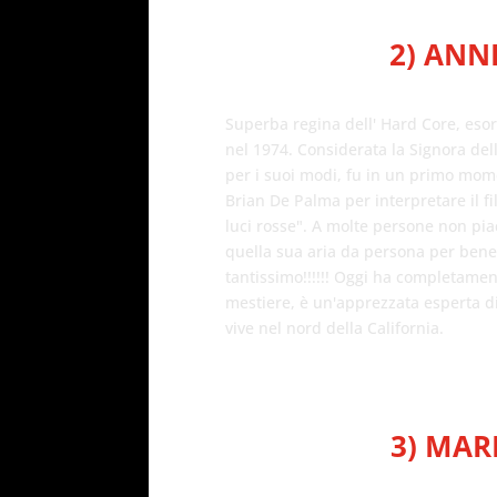
2) ANN
Superba regina dell' Hard Core, esor
nel 1974. Considerata la Signora dell
per i suoi modi, fu in un primo mom
Brian De Palma per interpretare il f
luci rosse". A molte persone non pia
quella sua aria da persona per bene 
tantissimo!!!!!! Oggi ha completame
mestiere, è un'apprezzata esperta di
vive nel nord della California.
3) MAR