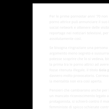
Per le prime pornostar anni ’70 non è
porno attrice può annunciare il suo
social network e ottenere delle visibil
reportage nei notiziari televisivi, pe
assolutamente così.
Se bisogna ringraziare una persona
argomento meno segreto e sussurrat
potesse scoprire che lo si vedeva, b
la prima tra le porno attrici ad avere
fosse ritenuta illegale, il titolo
Gola 
davvero molto provocatorio. Correv
la mentalità non era così aperta.
Pensieri che cambiarono anche per la
un mancato riconoscimento legato all
protagonista, si schierò contro il mo
femministe di spicco schierate contr