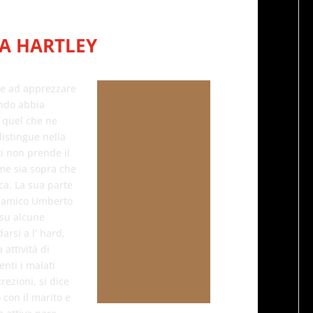
NA HARTLEY
 e ad apprezzare
ando abbia
r quel che ne
istingue nella
i non prende il
ume sia sopra che
ca. La sua parte
 L'amico Umberto
 su alcune
darsi a l' hard,
attività di
nti i malati
rezioni, si dice
 con il marito e