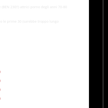
(BEN 230!!) attrici porno degli anni 70-80
o le prime 30 (sarebbe troppo lungo
)
)
)
)