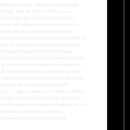
Hedman, o Lotar, Svedese di nascita,agli
izi degli anni 80' iniziò in Italia la sua
rriera hard. Da considerarsi una delle
oniere del settore infatti nel decennio tra
ottanta novanta, imperversa nelle sale
nematografiche a luci rosse:( e come dice un
ico, se magnano, e so pure bone) Moglie
l compianto giornalista Paolo Frajese
mpossibile quantificare il numero di film da
i girati tra Hard ed Erotici.Tra le curiosità ,
lti dell'ambiente, se la ricordano arrivare
l set con la sua vecchia Cinquecento gialla,
esto per dirci come sono cambiati i
mpi........oggi arrivano con l'autista in BMW o
rcedes.(GIUSTO) .Attualmente credo che i
oi film siano i più richiesti di fronte a lei non
iste alcuna pornostar che possa
nimamente oscurare la sua stella.