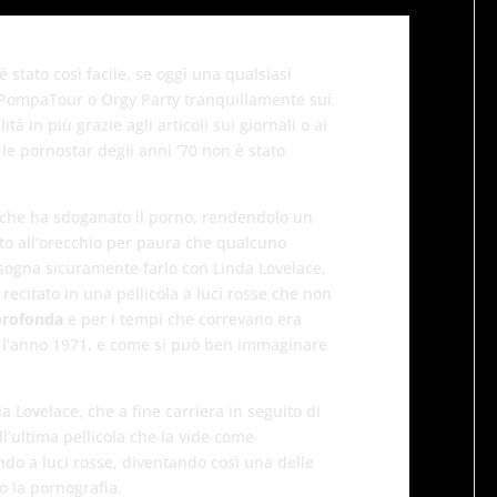
 stato così facile, se oggi una qualsiasi
 PompaTour o Orgy Party tranquillamente sui
ità in più grazie agli articoli sui giornali o ai
r le pornostar degli anni ’70 non è stato
 che ha sdoganato il porno, rendendolo un
o all’orecchio per paura che qualcuno
isogna sicuramente farlo con Linda Lovelace,
 recitato in una pellicola a luci rosse che non
profonda
e per i tempi che correvano era
a l’anno 1971, e come si può ben immaginare
 Lovelace, che a fine carriera in seguito di
’ultima pellicola che la vide come
ndo a luci rosse, diventando così una delle
o la pornografia.