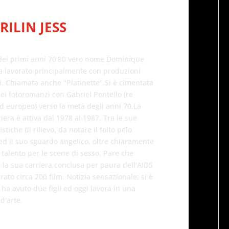
RILIN JESS
 dei primi anni 70'80 vero nome Dominique
a lavorato principalmente con produzioni
i. Chiamata anche "Platinette".Si è cimentata
ei fotoromanzi con Gabriel Pontello (re
rd europeo) verso la metà degli anni 70.La
iera è attiva dal 1978 al 1987. Tra le sue
istiche di rilievo, da notare il folto pelo
ed il suo sguardo angelico, oltre chiaramente
 talento per le scene di sesso. Pare che
 la sua carriera,conclusa per paura dell'AIDS
rato circa 200 film. Notizia sensazionale; si è
ha avuto due figli ed oggi lavora in una
 d'arte.