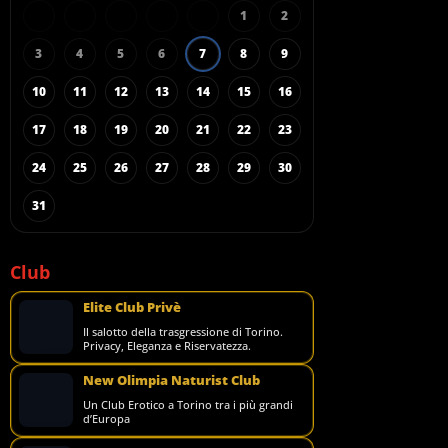
1
2
3
4
5
6
7
8
9
10
11
12
13
14
15
16
17
18
19
20
21
22
23
24
25
26
27
28
29
30
31
Club
Elite Club Privè
Il salotto della trasgressione di Torino.
Privacy, Eleganza e Riservatezza.
New Olimpia Naturist Club
Un Club Erotico a Torino tra i più grandi
d’Europa