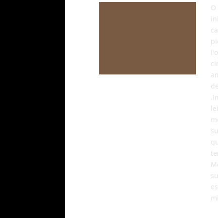
O 
in
ca
pi
l'
ci
am
de
.I
le
mo
su
qu
te
Me
su
es
mi