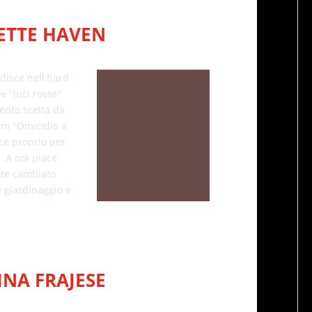
ETTE HAVEN
disce nell'hard
e "luci rosse"
ento scelta da
ilm "Omicidio a
ce proprio per
.A noi piace
nte cambiato
 giardinaggio e
INA FRAJESE