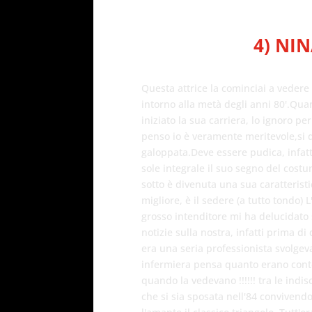
4) NI
Questa attrice la cominciai a vedere
intorno alla metà degli anni 80'.Qu
iniziato la sua carriera, lo ignoro pe
penso io è veramente meritevole,si d
galoppata.Deve essere pudica, infatt
sole integrale il suo segno del cost
sotto è divenuta una sua caratteristi
migliore, è il sedere (a tutto tondo)
grosso intenditore mi ha delucidato
notizie sulla nostra, infatti prima di 
era una seria professionista svolgeva 
infermiera pensa quanto erano conte
quando la vedevano !!!!!! tra le indisc
che si sia sposata nell'84 convivendo