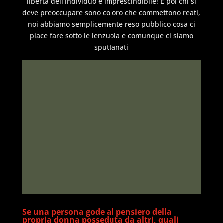
libertà dell’individuo è imprescindibile! E poi chi si
deve preoccupare sono coloro che commettono reati,
noi abbiamo semplicemente reso pubblico cosa ci
piace fare sotto le lenzuola e comunque ci siamo
sputtanati
Se una persona gode al pensiero della
propria donna posseduta da altri, quali