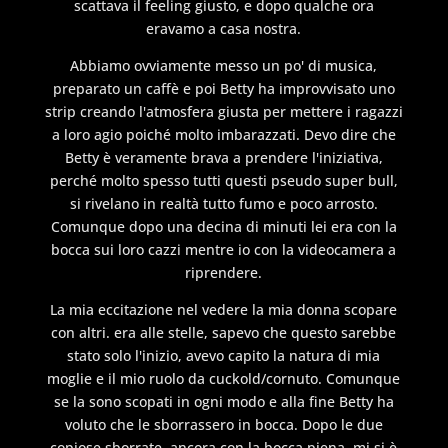
scattava il feeling giusto, e dopo qualche ora
eravamo a casa nostra.
Abbiamo ovviamente messo un po' di musica,
preparato un caffè e poi Betty ha improvvisato uno
strip creando l'atmosfera giusta per mettere i ragazzi
a loro agio poiché molto imbarazzati. Devo dire che
Betty è veramente brava a prendere l'iniziativa,
perché molto spesso tutti questi pseudo super bull,
si rivelano in realtà tutto fumo e poco arrosto.
Comunque dopo una decina di minuti lei era con la
bocca sui loro cazzi mentre io con la videocamera a
riprendere.
La mia eccitazione nel vedere la mia donna scopare
con altri. era alle stelle, sapevo che questo sarebbe
stato solo l'inizio, avevo capito la natura di mia
moglie e il mio ruolo da cuckold/cornuto. Comunque
se la sono scopati in ogni modo e alla fine Betty ha
voluto che le sborrassero in bocca. Dopo le due
copiose sborrate, ancora con la bocca piena, mi si è