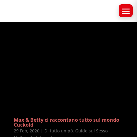
Max & Betty ci raccontano tutto sul mondo
Cuckold
29 Feb, 2020
|
Di tutto un pò
,
Guide sul Sesso
,