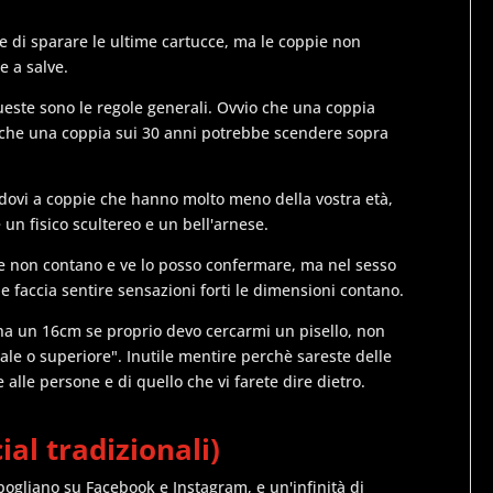
re di sparare le ultime cartucce, ma le coppie non
e a salve.
queste sono le regole generali. Ovvio che una coppia
nche una coppia sui 30 anni potrebbe scendere sopra
dovi a coppie che hanno molto meno della vostra età,
 un fisico scultereo e un bell'arnese.
ore non contano e ve lo posso confermare, ma nel sesso
 e faccia sentire sensazioni forti le dimensioni contano.
 ha un 16cm se proprio devo cercarmi un pisello, non
le o superiore". Inutile mentire perchè sareste delle
lle persone e di quello che vi farete dire dietro.
ial tradizionali)
pogliano su Facebook e Instagram, e un'infinità di