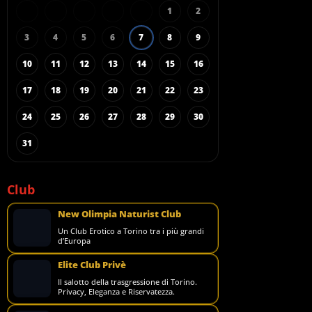
1
2
3
4
5
6
7
8
9
10
11
12
13
14
15
16
17
18
19
20
21
22
23
24
25
26
27
28
29
30
31
Club
New Olimpia Naturist Club
Un Club Erotico a Torino tra i più grandi
d’Europa
Elite Club Privè
Il salotto della trasgressione di Torino.
Privacy, Eleganza e Riservatezza.