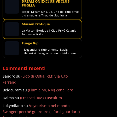
DREAM ON EXCLUSIVE CLUB
PUGLIA
Scopri Dream On Club, uno dei club privé
più amati e raffinati del Sud Italia
Maison Erotique
La Maison Erotique | Club Privè Catania
Taormina Sicilia
Fuego Vip
Il leggendario club privé sui Navigli
milanesi si risveglia con un brivido nuovo,
più seducente e avvolgente che mai.
Commenti recenti
Sandro
su
(Lido di Ostia, RM) Via Ugo
Ferrandi
Beldcuram
su
(Fiumicino, RM) Zona Faro
Dalma
su
(Frascati, RM) Tusculum
Lukymilano
su
Voyeurismo nel mondo
Swinger: perché guardare (e farsi guardare)