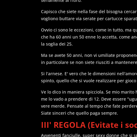
seriamente al ritiro.
Capisco che siete nella fase del bisogna cerca
vogliono buttare via serate per cartucce sparat
Ovvio ci sono le eccezioni, come in tutto, ma 
che ha 60 anni un 50 enne lo accetta, come a
la soglia dei 25.
Ma se avete 50 anni, non vi umiliate proponen
in particolare se non siete riusciti a mantenere
Si l'arnese. E' vero che le dimensioni nell'am
spinto, quello che si vuole realizzare per gioco
Ve lo dico in maniera spicciola. Se mio marito
me lo vado a prendere di 12. Deve essere "ugua
vere merde. Pensate al tempo che fate perdere a
Siate sinceri che quello paga sempre.
III' REGOLA (Evitate i soc
Avvenenti fanciulle, super sexy donne che si s