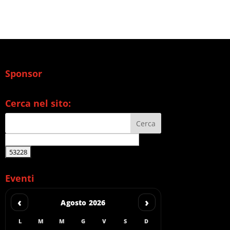
Sponsor
Cerca nel sito:
Eventi
‹
›
Agosto 2026
L
M
M
G
V
S
D