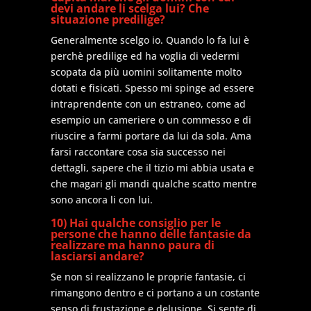
devi andare li scelga lui? Che
situazione predilige?
Generalmente scelgo io. Quando lo fa lui è
perchè predilige ed ha voglia di vedermi
scopata da più uomini solitamente molto
dotati e fisicati. Spesso mi spinge ad essere
intraprendente con un estraneo, come ad
esempio un cameriere o un commesso e di
riuscire a farmi portare da lui da sola. Ama
farsi raccontare cosa sia successo nei
dettagli, sapere che il tizio mi abbia usata e
che magari gli mandi qualche scatto mentre
sono ancora li con lui.
10) Hai qualche consiglio per le
persone che hanno delle fantasie da
realizzare ma hanno paura di
lasciarsi andare?
Se non si realizzano le proprie fantasie, ci
rimangono dentro e ci portano a un costante
senso di frustazione e delusione. Si sente di