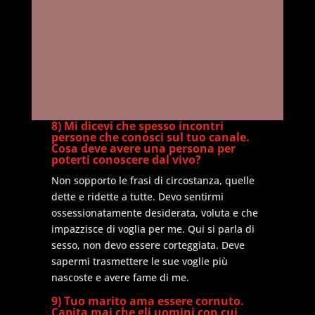
8) Mi dicevi che spesso incontri
persone che conosci sul tuo canale.
Cosa deve avere una persona per
poterti conoscere dal vivo?
Non sopporto le frasi di circostanza, quelle
dette e ridette a tutte. Devo sentirmi
ossessionatamente desiderata, voluta e che
impazzisce di voglia per me. Qui si parla di
sesso, non devo essere corteggiata. Deve
sapermi trasmettere le sue voglie più
nascoste e avere fame di me.
9) Tuo marito ama essere cornuto.
Capita mai che gli uomini con cui