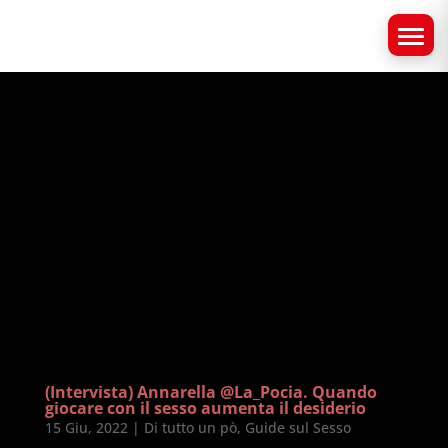
(Intervista) Annarella @La_Pocia. Quando
giocare con il sesso aumenta il desiderio
15 Giu, 2022
|
Di tutto un pò
,
Guide sul Sesso