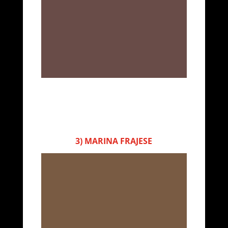
3) MARINA FRAJESE