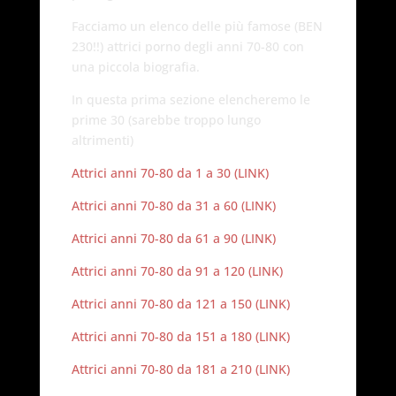
Facciamo un elenco delle più famose (BEN
230!!) attrici porno degli anni 70-80 con
una piccola biografia.
In questa prima sezione elencheremo le
prime 30 (sarebbe troppo lungo
altrimenti)
Attrici anni 70-80 da 1 a 30 (LINK)
Attrici anni 70-80 da 31 a 60 (LINK)
Attrici anni 70-80 da 61 a 90 (LINK)
Attrici anni 70-80 da 91 a 120 (LINK)
Attrici anni 70-80 da 121 a 150 (LINK)
Attrici anni 70-80 da 151 a 180 (LINK)
Attrici anni 70-80 da 181 a 210 (LINK)