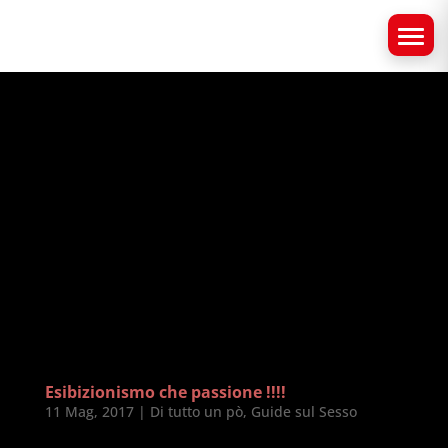
Esibizionismo che passione !!!!
11 Mag, 2017
|
Di tutto un pò
,
Guide sul Sesso